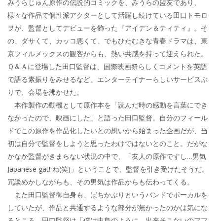
みうらじゅん原作の伝説的コミックを、みうらの盟友であり、
様々な作品で個性派アクターとして活躍し続けている田口トモロ
ヲが、監督としてデビューを飾った『アイデン＆ティティ』。そ
の、ダサくて、カッコ悪くて、でもひたむきな青春ドラマは、東
京フィルメックスの観客からも、熱い共感を持って迎えられた。
Ｑ＆Ａに登場した田口監督は、国際映画祭らしくコメントを英語
で語る素振りをみせるなど、エンターテイナーらしいサービスぶ
りで、会場を沸かせた。
本作製作の動機として原作本を「読んだ時の感動を言葉にでき
なかったので、映画にした」と語った田口監督。自分のフィール
ドでこの原作を作品化したいとの想いから始まった企画だが、当
初は自分で監督をしようと思ったわけではないとのこと。だがな
かなか監督がきまらない状況の中で、「友人の原作ですし…男気
Japanese gat! ね(笑)」ということで、監督を引き受けたそうだ。
冗談めかしながらも、その男気は作品からも伝わってくる。
また田口監督御自身も、ばちかぶりというバンドでボーカルを
していたが、作品と共通するような部分が無かったのかは気にな
るところ。田口監督は「僕は中島のように、出来そこないのアフ