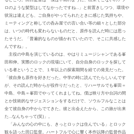
ロのような髪型はしてなかったですね…」と前置きしつつ、環境や
状況は違えども、ご自身がやってられたときに感じた気持ちや、
ミーティングと称しての呑み屋での言い合い等の細々とした部分
は、いつの時代も変わらないものだと、原作を読んだ時には思っ
たそうだ。「普遍的なものが描かれていたので、そこに共感した
んですね」。
主役の中島を演じているのは、やはりミュージシャンである峯
田和伸。実際のロックの現場にいて、自分自身のロックを探して
いる者ということで、１年以上の探索期間を経ての発見だった。
「彼自身も原作を好きだった。中学の時に読んでたらしいんです
が、その読んだ時からが役作りだったと、リハーサルでも峯田＝
中島、中島＝峯田でやってくれましてね。僕は映り方や台詞の間
とか技術的なサジェスションをするだけで、ソウルフルなことは
全て彼自身の中からでてきた。彼と出会えたから、この旅が出来
た…なんちゃって(笑)」。
「みんなの心の中にも、きっとロックは住んでいる」とロック
観を語った田口監督。ハートフルで心に響く本作以降の監督作品