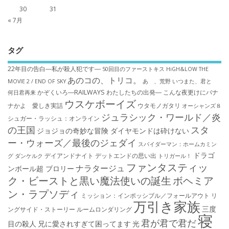
30
31
« 7月
タグ
22年目の告白―私が殺人犯です―
50回目のファーストキス
HiGH&LOW THE
あのコの、トリコ。
MOVIE 2 / END OF SKY
あゝ、荒野
いつまた、君と
かぞくいろ―RAILWAYS わたしたちの出発―
こんな夜更けにバナ
何日君再来
ウスケボーイズ
ナかよ 愛しき実話
ウタモノガタリ
オーシャンズ８
ジュラシック・ワールド／炎
シュガー・ラッシュ：オ​ンライン
の王国
スタ
ジョジョの奇妙な冒険 ダイヤモンドは砕けない
ー・ウォーズ／最後のジェダイ
スパイダーマン：ホームカミン
ドラゴ
デイアンドナイト
デットエンドの思い出
グ
ダンケルク
トリガール！
ファンタスティッ
ナラタージュ
ンボール超 ブロリー
ク・ビーストと黒い魔法使いの誕生
ボヘミア
ン・ラプソディ
ミッション：インポッシブル／フォールアウト
リ
万引き家族
三度
ングサイド・ストーリー
ルームロンダリング
寝
君が君で君だ
目の殺人
兄に愛されすぎて困ってます
光