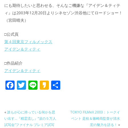
にも期待したいと思わせる、そんなご機嫌な『アイデン＆ティテ
ィ』は2003年12月20日よりシネセゾン渋谷他にてロードショー！
（宮田晴夫）
□公式頁
第４回東京フィルメックス
アイデン＆ティティ
□作品紹介
アイデン＆ティティ
F
T
Li
K
共
ac
w
n
a
有
e
itt
e
k
b
er
a
«
誰もが心に持っている何かを思
TOKYO FILMeX 2003：トークイ
o
o
い出す…『精霊流し』“涙の５万人
ベント 是枝＆篠崎両監督が清水
試写会”ファイナル プレミア試写
宏の魅力を語る！
»