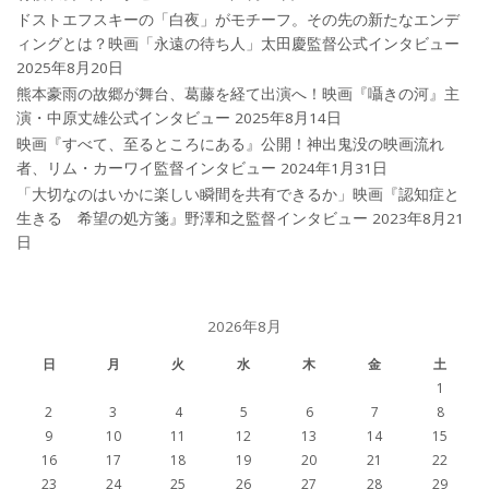
ドストエフスキーの「白夜」がモチーフ。その先の新たなエンデ
ィングとは？映画「永遠の待ち人」太田慶監督公式インタビュー
2025年8月20日
熊本豪雨の故郷が舞台、葛藤を経て出演へ！映画『囁きの河』主
演・中原丈雄公式インタビュー
2025年8月14日
映画『すべて、至るところにある』公開！神出鬼没の映画流れ
者、リム・カーワイ監督インタビュー
2024年1月31日
「大切なのはいかに楽しい瞬間を共有できるか」映画『認知症と
生きる 希望の処方箋』野澤和之監督インタビュー
2023年8月21
日
2026年8月
日
月
火
水
木
金
土
1
2
3
4
5
6
7
8
9
10
11
12
13
14
15
16
17
18
19
20
21
22
23
24
25
26
27
28
29