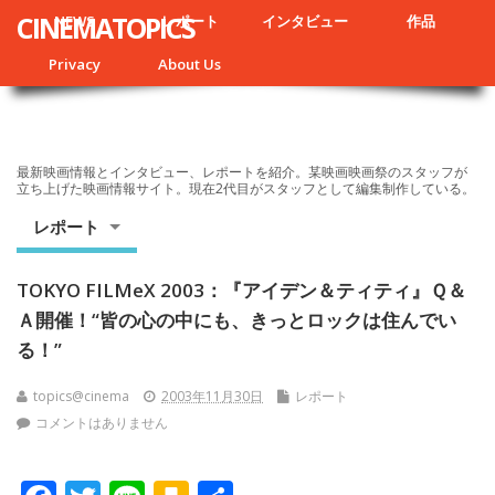
CINEMATOPICS
NEWS
レポート
インタビュー
作品
Privacy
About Us
最新映画情報とインタビュー、レポートを紹介。某映画映画祭のスタッフが
立ち上げた映画情報サイト。現在2代目がスタッフとして編集制作している。
レポート
TOKYO FILMeX 2003：『アイデン＆ティティ』Ｑ＆
Ａ開催！“皆の心の中にも、きっとロックは住んでい
る！”
topics@cinema
2003年11月30日
レポート
コメントはありません