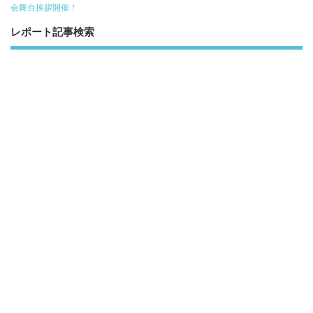
o
会舞台挨拶開催！
k
レポート記事検索