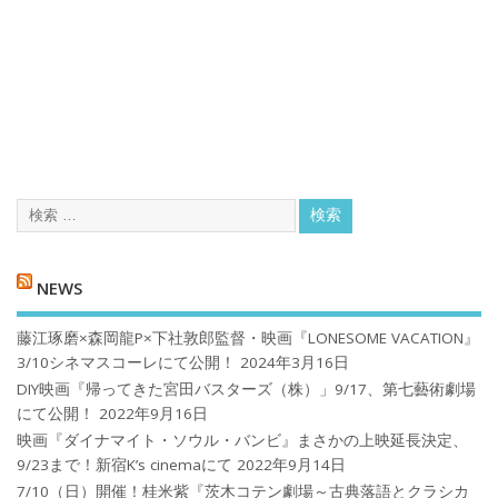
NEWS
藤江琢磨×森岡龍P×下社敦郎監督・映画『LONESOME VACATION』
3/10シネマスコーレにて公開！
2024年3月16日
DIY映画『帰ってきた宮田バスターズ（株）」9/17、第七藝術劇場
にて公開！
2022年9月16日
映画『ダイナマイト・ソウル・バンビ』まさかの上映延長決定、
9/23まで！新宿K’s cinemaにて
2022年9月14日
7/10（日）開催！桂米紫『茨木コテン劇場～古典落語とクラシカ