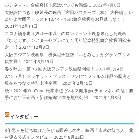
ルシネマ～』合縁奇縁！恋はいつでも偶然に
2022年7月6日
大好評につき上映延長の映画『宮田バスターズ（株）-大長編-』い
よいよ大団円！ラスト12/14・16の舞台挨拶をお見逃しなく！
2021年12月14日
コロナ禍を⾛り抜け⼀年以上のロングラン上映を果たした映画
『ひとくず』シアターセブンにて１周年記念特別舞台挨拶開催決
定︕︕
2021年12月3日
大阪アジアン映画祭、横浜聡子監督『いとみち』がグランプリ＆
観客賞！
2021年3月15日
春を呼ぶ、第 16 回大阪アジアン映画祭開催！
2021年3月4日
2/15（月）プラネット・プラス・ワンにてフィルム作品の歴史と
現在をつなぐ特別上映企画！
2021年2月15日
続・2021年YouTube 松本卓也 (シネマ健康会) チャンネルの乱！勝
手にお年玉企画・新作短編10本を無料公開！
2021年1月3日
インタビュー
3年恋人を待ち続けた信じる眼差しの力。映画「永遠の待ち人」北
村優衣公式インタビュー
2025年8月22日