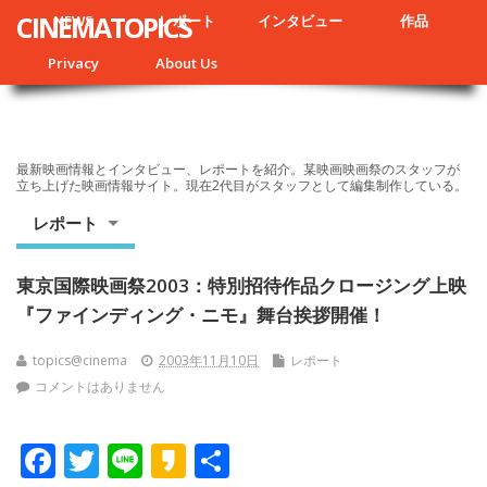
CINEMATOPICS
NEWS
レポート
インタビュー
作品
Privacy
About Us
最新映画情報とインタビュー、レポートを紹介。某映画映画祭のスタッフが
立ち上げた映画情報サイト。現在2代目がスタッフとして編集制作している。
レポート
東京国際映画祭2003：特別招待作品クロージング上映
『ファインディング・ニモ』舞台挨拶開催！
topics@cinema
2003年11月10日
レポート
コメントはありません
F
T
Li
K
共