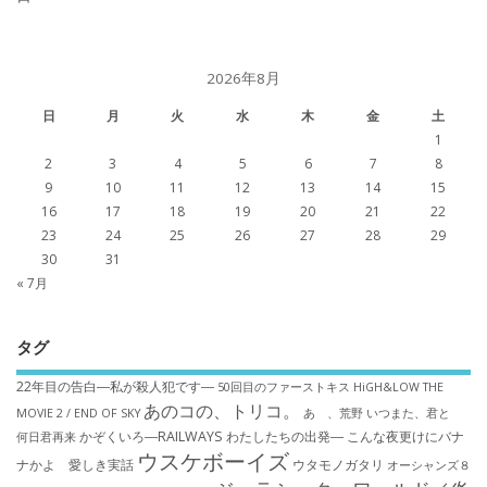
2026年8月
日
月
火
水
木
金
土
1
2
3
4
5
6
7
8
9
10
11
12
13
14
15
16
17
18
19
20
21
22
23
24
25
26
27
28
29
30
31
« 7月
タグ
22年目の告白―私が殺人犯です―
50回目のファーストキス
HiGH&LOW THE
あのコの、トリコ。
MOVIE 2 / END OF SKY
あゝ、荒野
いつまた、君と
かぞくいろ―RAILWAYS わたしたちの出発―
こんな夜更けにバナ
何日君再来
ウスケボーイズ
ナかよ 愛しき実話
ウタモノガタリ
オーシャンズ８