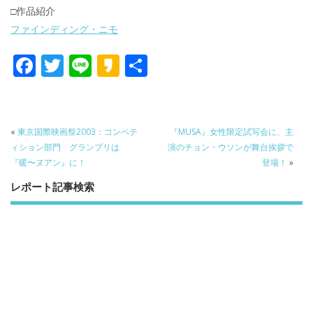
□作品紹介
ファインディング・ニモ
F
T
Li
K
共
ac
w
n
a
有
e
itt
e
k
b
er
a
«
東京国際映画祭2003：コンペテ
『MUSA』女性限定試写会に、主
o
o
ィション部門 グランプリは
演のチョン・ウソンが舞台挨拶で
『暖〜ヌアン』に！
登場！
»
o
レポート記事検索
k