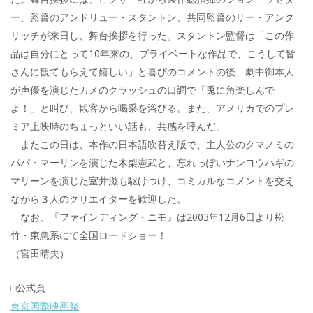
ー、監督のアンドリュー・スタントン、共同監督のリー・アンク
リッチが来日し、舞台挨拶を行った。スタントン監督は「この作
品は自分にとって10年来の、プライベートな作品で、こうして皆
さんに観てもらえて嬉しい」と喜びのコメントの後、劇中御本人
が声優を演じたカメのクラッシュの口調で「兎に角楽しんで
よ！」と叫び、観客から喝采を浴びる。また、アメリカでのプレ
ミア上映時のちょっといい話も、共感を呼んだ。
またこの日は、本作の日本語吹替え版で、主人公のクマノミの
パパ・マーリンを演じた木梨憲武と、忘れっぽいナンヨウハギの
マリーンを演じた室井滋も駆けつけ、コミカルなコメントを交え
ながら３人のクリエイターを歓迎した。
なお、『ファインディング・ニモ』は2003年12月6日より松
竹・東急系にて全国ロードショー！
（宮田晴夫）
□公式頁
東京国際映画祭