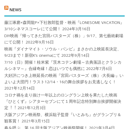
NEWS
藤江琢磨×森岡龍P×下社敦郎監督・映画『LONESOME VACATION』
3/10シネマスコーレにて公開！
2024年3月16日
DIY映画『帰ってきた宮田バスターズ（株）」9/17、第七藝術劇場
にて公開！
2022年9月16日
映画『ダイナマイト・ソウル・バンビ』まさかの上映延長決定、
9/23まで！新宿K’s cinemaにて
2022年9月14日
7/10（日）開催！桂米紫『茨木コテン劇場～古典落語とクラシカ
ルシネマ～』合縁奇縁！恋はいつでも偶然に
2022年7月6日
大好評につき上映延長の映画『宮田バスターズ（株）-大長編-』い
よいよ大団円！ラスト12/14・16の舞台挨拶をお見逃しなく！
2021年12月14日
コロナ禍を⾛り抜け⼀年以上のロングラン上映を果たした映画
『ひとくず』シアターセブンにて１周年記念特別舞台挨拶開催決
定︕︕
2021年12月3日
大阪アジアン映画祭、横浜聡子監督『いとみち』がグランプリ＆
観客賞！
2021年3月15日
春を呼ぶ、第 16 回大阪アジアン映画祭開催！
2021年3月4日