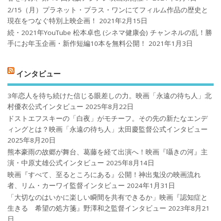
2/15（月）プラネット・プラス・ワンにてフィルム作品の歴史と
現在をつなぐ特別上映企画！
2021年2月15日
続・2021年YouTube 松本卓也 (シネマ健康会) チャンネルの乱！勝
手にお年玉企画・新作短編10本を無料公開！
2021年1月3日
インタビュー
3年恋人を待ち続けた信じる眼差しの力。映画「永遠の待ち人」北
村優衣公式インタビュー
2025年8月22日
ドストエフスキーの「白夜」がモチーフ。その先の新たなエンデ
ィングとは？映画「永遠の待ち人」太田慶監督公式インタビュー
2025年8月20日
熊本豪雨の故郷が舞台、葛藤を経て出演へ！映画『囁きの河』主
演・中原丈雄公式インタビュー
2025年8月14日
映画『すべて、至るところにある』公開！神出鬼没の映画流れ
者、リム・カーワイ監督インタビュー
2024年1月31日
「大切なのはいかに楽しい瞬間を共有できるか」映画『認知症と
生きる 希望の処方箋』野澤和之監督インタビュー
2023年8月21
日