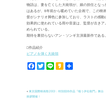
物語は、妻を亡くした大統領が、娘の担任となっ
はあるが、8年前から暖めていた企画で、この映
督がシナリオ脚色に参加しており、ラストの感動
効果的に使われている雨や音楽は、監督が古きア
められている。
期待を裏切らないアン・ソンギ主演最新作である
□作品紹介
ピアノを弾く大統領
F
T
Li
K
共
ac
w
n
a
有
e
itt
e
k
b
er
a
«
東京国際映画祭2003：特別招待作品『嗤う伊右衛門』舞台
o
o
挨拶開催！
o