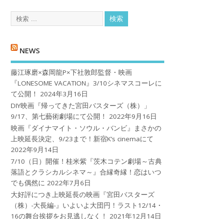
NEWS
藤江琢磨×森岡龍P×下社敦郎監督・映画
『LONESOME VACATION』3/10シネマスコーレに
て公開！
2024年3月16日
DIY映画『帰ってきた宮田バスターズ（株）」
9/17、第七藝術劇場にて公開！
2022年9月16日
映画『ダイナマイト・ソウル・バンビ』まさかの
上映延長決定、9/23まで！新宿K’s cinemaにて
2022年9月14日
7/10（日）開催！桂米紫『茨木コテン劇場～古典
落語とクラシカルシネマ～』合縁奇縁！恋はいつ
でも偶然に
2022年7月6日
大好評につき上映延長の映画『宮田バスターズ
（株）-大長編-』いよいよ大団円！ラスト12/14・
16の舞台挨拶をお見逃しなく！
2021年12月14日