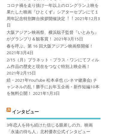
コロナ禍を⾛り抜け⼀年以上のロングラン上映を
果たした映画『ひとくず』シアターセブンにて１
周年記念特別舞台挨拶開催決定︕︕
2021年12月3
日
大阪アジアン映画祭、横浜聡子監督『いとみち』
がグランプリ＆観客賞！
2021年3月15日
春を呼ぶ、第 16 回大阪アジアン映画祭開催！
2021年3月4日
2/15（月）プラネット・プラス・ワンにてフィル
ム作品の歴史と現在をつなぐ特別上映企画！
2021年2月15日
続・2021年YouTube 松本卓也 (シネマ健康会) チ
ャンネルの乱！勝手にお年玉企画・新作短編10本
を無料公開！
2021年1月3日
インタビュー
3年恋人を待ち続けた信じる眼差しの力。映画
「永遠の待ち人」北村優衣公式インタビュー