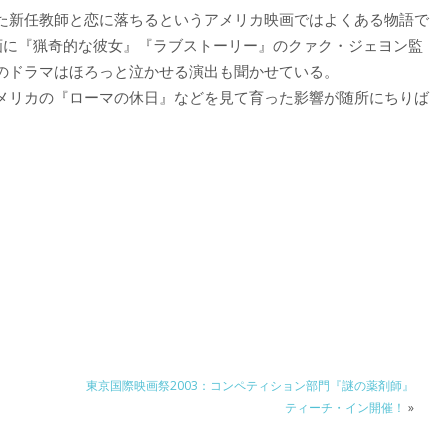
た新任教師と恋に落ちるというアメリカ映画ではよくある物語で
画に『猟奇的な彼女』『ラブストーリー』のクァク・ジェヨン監
のドラマはほろっと泣かせる演出も聞かせている。
メリカの『ローマの休日』などを見て育った影響が随所にちりば
。
東京国際映画祭2003：コンペティション部門『謎の薬剤師』
ティーチ・イン開催！
»