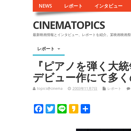
NEWS
レポート
インタビュー
CINEMATOPICS
最新映画情報とインタビュー、レポートを紹介。某映画映画祭
レポート
『ピアノを弾く大統
デビュー作にて多く
topics@cinema
2003年11月7日
レポート
F
T
Li
K
共
ac
w
n
a
有
e
itt
e
k