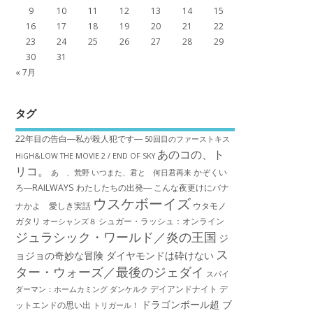
9
10
11
12
13
14
15
16
17
18
19
20
21
22
23
24
25
26
27
28
29
30
31
« 7月
タグ
22年目の告白―私が殺人犯です―
50回目のファーストキス
あのコの、ト
HiGH&LOW THE MOVIE 2 / END OF SKY
リコ。
かぞくい
あゝ、荒野
いつまた、君と 何日君再来
ろ―RAILWAYS わたしたちの出発―
こんな夜更けにバナ
ウスケボーイズ
ナかよ 愛しき実話
ウタモノ
ガタリ
シュガー・ラッシュ：オ​ンライン
オーシャンズ８
ジュラシック・ワールド／炎の王国
ジ
ス
ョジョの奇妙な冒険 ダイヤモンドは砕けない
ター・ウォーズ／最後のジェダイ
スパイ
デイアンドナイト
デ
ダーマン：ホームカミング
ダンケルク
ドラゴンボール超 ブ
ットエンドの思い出
トリガール！