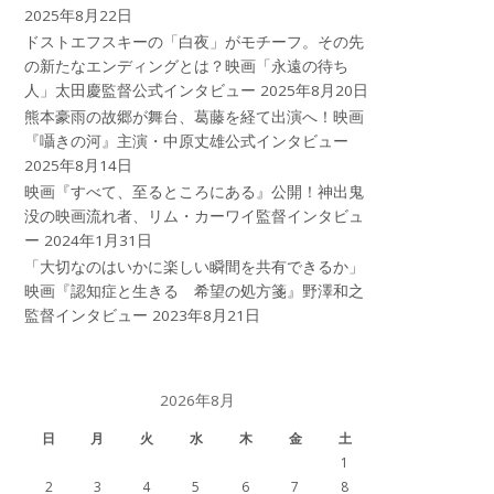
2025年8月22日
ドストエフスキーの「白夜」がモチーフ。その先
の新たなエンディングとは？映画「永遠の待ち
人」太田慶監督公式インタビュー
2025年8月20日
熊本豪雨の故郷が舞台、葛藤を経て出演へ！映画
『囁きの河』主演・中原丈雄公式インタビュー
2025年8月14日
映画『すべて、至るところにある』公開！神出鬼
没の映画流れ者、リム・カーワイ監督インタビュ
ー
2024年1月31日
「大切なのはいかに楽しい瞬間を共有できるか」
映画『認知症と生きる 希望の処方箋』野澤和之
監督インタビュー
2023年8月21日
2026年8月
日
月
火
水
木
金
土
1
2
3
4
5
6
7
8