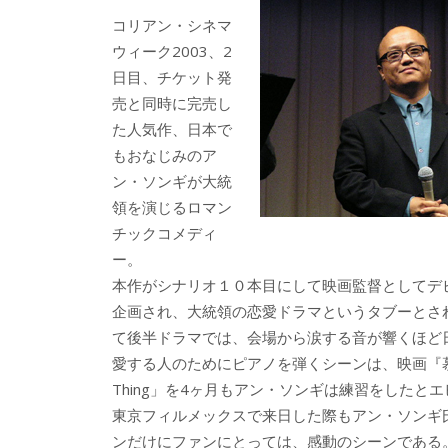
b
er
a
コリアン・シネマ
o
o
ウィーク2003、2
o
日目、チケット発
売と同時に完売し
k
た人気作、日本で
もおなじみのア
ン・ソンギが大統
領を演じるロマン
チックコメディ
ー。
本作がシナリオ１０本目にして映画監督としてデ
企画され、大統領の恋愛ドラマというタブーとさ
て後半ドラマでは、会場から涙する音が響くほど
愛する人のためにピアノを弾くシーンは、映画『慕情』で
Thing」を4ヶ月もアン・ソンギは練習をしたと
東京フィルメックスで来日した際もアン・ソンギ
ンだけにファンにとっては、感動のシーンである