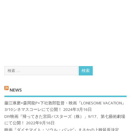
NEWS
藤江琢磨×森岡龍P×下社敦郎監督・映画『LONESOME VACATION』
3/10シネマスコーレにて公開！
2024年3月16日
DIY映画『帰ってきた宮田バスターズ（株）」9/17、第七藝術劇場
にて公開！
2022年9月16日
映画『ダイナマイト・ソウル・バンビ』まさかの上映延長決定、