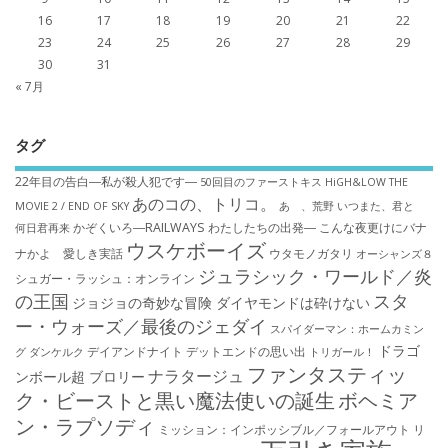
16
17
18
19
20
21
22
23
24
25
26
27
28
29
30
31
« 7月
タグ
22年目の告白―私が殺人犯です―
50回目のファーストキス
HiGH&LOW THE
あのコの、トリコ。
MOVIE 2 / END OF SKY
あゝ、荒野
いつまた、君と
かぞくいろ―RAILWAYS わたしたちの出発―
こんな夜更けにバナ
何日君再来
ウスケボーイズ
ナかよ 愛しき実話
ウタモノガタリ
オーシャンズ８
ジュラシック・ワールド／炎
シュガー・ラッシュ：オ​ンライン
の王国
スタ
ジョジョの奇妙な冒険 ダイヤモンドは砕けない
ー・ウォーズ／最後のジェダイ
スパイダーマン：ホームカミン
ドラゴ
デイアンドナイト
デットエンドの思い出
グ
ダンケルク
トリガール！
ファンタスティッ
ナラタージュ
ンボール超 ブロリー
ク・ビーストと黒い魔法使いの誕生
ボヘミア
ン・ラプソディ
ミッション：インポッシブル／フォールアウト
リ