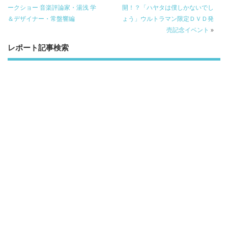
o
o
ークショー 音楽評論家・湯浅 学
開！？「ハヤタは僕しかないでし
＆デザイナー・常盤響編
ょう」ウルトラマン限定ＤＶＤ発
o
売記念イベント
»
k
レポート記事検索