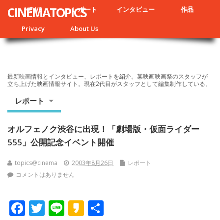
CINEMATOPICS
NEWS
レポート
インタビュー
作品
Privacy
About Us
最新映画情報とインタビュー、レポートを紹介。某映画映画祭のスタッフが
立ち上げた映画情報サイト。現在2代目がスタッフとして編集制作している。
レポート
オルフェノク渋谷に出現！「劇場版・仮面ライダー
555」公開記念イベント開催
topics@cinema
2003年8月26日
レポート
コメントはありません
F
T
Li
K
共