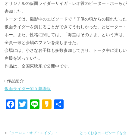
オリジナルの仮面ライダーサイガ・レオ役のピーター・ホーらが
参加した。
トークでは、撮影中のエピソードで「子供の頃からの憧れだった
仮面ライダーを演じることができてうれしかった」とピーター・
ホー。また、性格に関しては、「海堂はそのまま」という声は、
全員一致と会場のファンを楽しませた。
会場には、小さなお子様も多数参加しており、トーク中に楽しい
声援を送っていた。
作品は、全国東映系で公開中です。
□作品紹介
仮面ライダー555 劇場版
F
T
Li
K
共
ac
w
n
a
有
e
itt
e
k
b
er
a
«
『クーロン・オブ・エイダ』ト
とっておきのエピソードを公