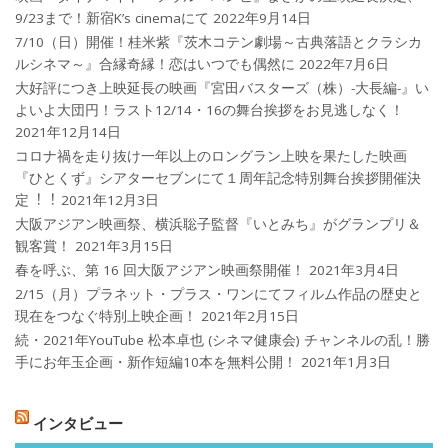
9/23まで！新宿K’s cinemaにて
2022年9月14日
7/10（日）開催！桂米紫『茨木コテン劇場～古典落語とクラシカ
ルシネマ～』合縁奇縁！恋はいつでも偶然に
2022年7月6日
大好評につき上映延長の映画『宮田バスターズ（株）-大長編-』い
よいよ大団円！ラスト12/14・16の舞台挨拶をお見逃しなく！
2021年12月14日
コロナ禍を⾛り抜け⼀年以上のロングラン上映を果たした映画
『ひとくず』シアターセブンにて１周年記念特別舞台挨拶開催決
定︕︕
2021年12月3日
大阪アジアン映画祭、横浜聡子監督『いとみち』がグランプリ＆
観客賞！
2021年3月15日
春を呼ぶ、第 16 回大阪アジアン映画祭開催！
2021年3月4日
2/15（月）プラネット・プラス・ワンにてフィルム作品の歴史と
現在をつなぐ特別上映企画！
2021年2月15日
続・2021年YouTube 松本卓也 (シネマ健康会) チャンネルの乱！勝
手にお年玉企画・新作短編10本を無料公開！
2021年1月3日
インタビュー