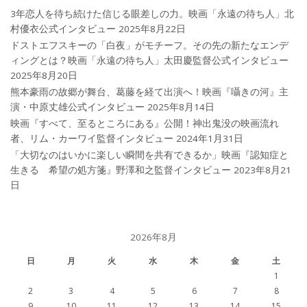
3年恋人を待ち続けた信じる眼差しの力。映画「永遠の待ち人」北
村優衣公式インタビュー
2025年8月22日
ドストエフスキーの「白夜」がモチーフ。その先の新たなエンデ
ィングとは？映画「永遠の待ち人」太田慶監督公式インタビュー
2025年8月20日
熊本豪雨の故郷が舞台、葛藤を経て出演へ！映画『囁きの河』主
演・中原丈雄公式インタビュー
2025年8月14日
映画『すべて、至るところにある』公開！神出鬼没の映画流れ
者、リム・カーワイ監督インタビュー
2024年1月31日
「大切なのはいかに楽しい瞬間を共有できるか」映画『認知症と
生きる 希望の処方箋』野澤和之監督インタビュー
2023年8月21
日
2026年8月
日
月
火
水
木
金
土
1
2
3
4
5
6
7
8
9
10
11
12
13
14
15