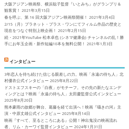
大阪アジアン映画祭、横浜聡子監督『いとみち』がグランプリ＆
観客賞！
2021年3月15日
春を呼ぶ、第 16 回大阪アジアン映画祭開催！
2021年3月4日
2/15（月）プラネット・プラス・ワンにてフィルム作品の歴史と
現在をつなぐ特別上映企画！
2021年2月15日
続・2021年YouTube 松本卓也 (シネマ健康会) チャンネルの乱！勝
手にお年玉企画・新作短編10本を無料公開！
2021年1月3日
インタビュー
3年恋人を待ち続けた信じる眼差しの力。映画「永遠の待ち人」北
村優衣公式インタビュー
2025年8月22日
ドストエフスキーの「白夜」がモチーフ。その先の新たなエンデ
ィングとは？映画「永遠の待ち人」太田慶監督公式インタビュー
2025年8月20日
熊本豪雨の故郷が舞台、葛藤を経て出演へ！映画『囁きの河』主
演・中原丈雄公式インタビュー
2025年8月14日
映画『すべて、至るところにある』公開！神出鬼没の映画流れ
者、リム・カーワイ監督インタビュー
2024年1月31日