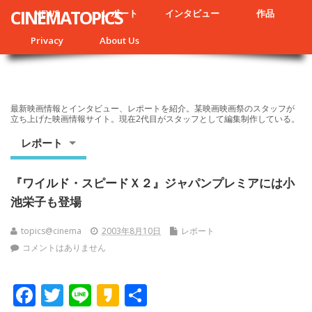
CINEMATOPICS
NEWS
レポート
インタビュー
作品
Privacy
About Us
最新映画情報とインタビュー、レポートを紹介。某映画映画祭のスタッフが
立ち上げた映画情報サイト。現在2代目がスタッフとして編集制作している。
レポート
『ワイルド・スピードＸ２』ジャパンプレミアには小
池栄子も登場
topics@cinema
2003年8月10日
レポート
コメントはありません
F
T
Li
K
共