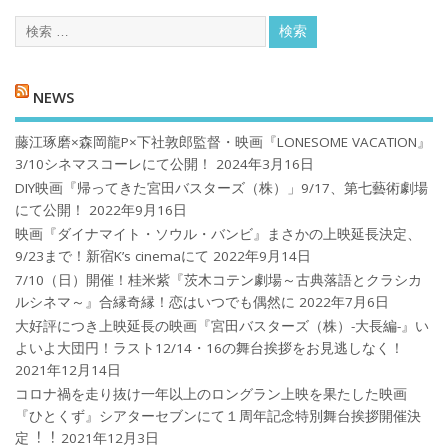
NEWS
藤江琢磨×森岡龍P×下社敦郎監督・映画『LONESOME VACATION』
3/10シネマスコーレにて公開！
2024年3月16日
DIY映画『帰ってきた宮田バスターズ（株）」9/17、第七藝術劇場
にて公開！
2022年9月16日
映画『ダイナマイト・ソウル・バンビ』まさかの上映延長決定、
9/23まで！新宿K’s cinemaにて
2022年9月14日
7/10（日）開催！桂米紫『茨木コテン劇場～古典落語とクラシカ
ルシネマ～』合縁奇縁！恋はいつでも偶然に
2022年7月6日
大好評につき上映延長の映画『宮田バスターズ（株）-大長編-』い
よいよ大団円！ラスト12/14・16の舞台挨拶をお見逃しなく！
2021年12月14日
コロナ禍を⾛り抜け⼀年以上のロングラン上映を果たした映画
『ひとくず』シアターセブンにて１周年記念特別舞台挨拶開催決
定︕︕
2021年12月3日