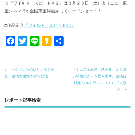
☆『ワイルド・スピードＸ２』は８月２３日（土）よりニュー東
宝シネマほか全国東宝洋画系にてロードショー！！
□作品紹介
『ワイルド・スピードX2』
F
T
Li
K
共
ac
w
n
a
有
e
itt
e
k
b
er
a
«
『マグダレンの祈り』記者会
「ナニワ金融道」映画化、より濃
o
o
見、主演女優浴衣姿で登場
い関西の人々を描き出す。主演は
杉浦”ウルトラマンコスモス”太陽
o
だ！
»
k
レポート記事検索