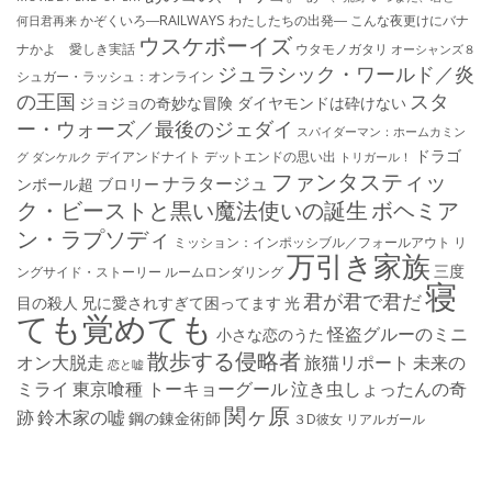
かぞくいろ―RAILWAYS わたしたちの出発―
こんな夜更けにバナ
何日君再来
ウスケボーイズ
ナかよ 愛しき実話
ウタモノガタリ
オーシャンズ８
ジュラシック・ワールド／炎
シュガー・ラッシュ：オ​ンライン
の王国
スタ
ジョジョの奇妙な冒険 ダイヤモンドは砕けない
ー・ウォーズ／最後のジェダイ
スパイダーマン：ホームカミン
ドラゴ
デイアンドナイト
デットエンドの思い出
グ
ダンケルク
トリガール！
ファンタスティッ
ナラタージュ
ンボール超 ブロリー
ク・ビーストと黒い魔法使いの誕生
ボヘミア
ン・ラプソディ
ミッション：インポッシブル／フォールアウト
リ
万引き家族
三度
ングサイド・ストーリー
ルームロンダリング
寝
君が君で君だ
目の殺人
兄に愛されすぎて困ってます
光
ても覚めても
怪盗グルーのミニ
小さな恋のうた
散歩する侵略者
オン大脱走
旅猫リポート
未来の
恋と嘘
ミライ
東京喰種 トーキョーグール
泣き虫しょったんの奇
関ヶ原
跡
鈴木家の嘘
鋼の錬金術師
３D彼女 リアルガール