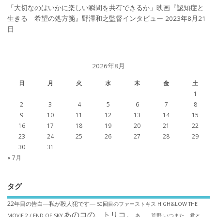
「大切なのはいかに楽しい瞬間を共有できるか」映画『認知症と
生きる 希望の処方箋』野澤和之監督インタビュー
2023年8月21
日
2026年8月
日
月
火
水
木
金
土
1
2
3
4
5
6
7
8
9
10
11
12
13
14
15
16
17
18
19
20
21
22
23
24
25
26
27
28
29
30
31
« 7月
タグ
22年目の告白―私が殺人犯です―
50回目のファーストキス
HiGH&LOW THE
あのコの、トリコ。
MOVIE 2 / END OF SKY
あゝ、荒野
いつまた、君と