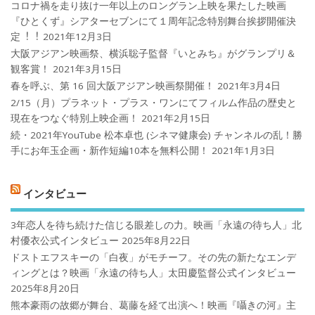
コロナ禍を⾛り抜け⼀年以上のロングラン上映を果たした映画
『ひとくず』シアターセブンにて１周年記念特別舞台挨拶開催決
定︕︕
2021年12月3日
大阪アジアン映画祭、横浜聡子監督『いとみち』がグランプリ＆
観客賞！
2021年3月15日
春を呼ぶ、第 16 回大阪アジアン映画祭開催！
2021年3月4日
2/15（月）プラネット・プラス・ワンにてフィルム作品の歴史と
現在をつなぐ特別上映企画！
2021年2月15日
続・2021年YouTube 松本卓也 (シネマ健康会) チャンネルの乱！勝
手にお年玉企画・新作短編10本を無料公開！
2021年1月3日
インタビュー
3年恋人を待ち続けた信じる眼差しの力。映画「永遠の待ち人」北
村優衣公式インタビュー
2025年8月22日
ドストエフスキーの「白夜」がモチーフ。その先の新たなエンデ
ィングとは？映画「永遠の待ち人」太田慶監督公式インタビュー
2025年8月20日
熊本豪雨の故郷が舞台、葛藤を経て出演へ！映画『囁きの河』主