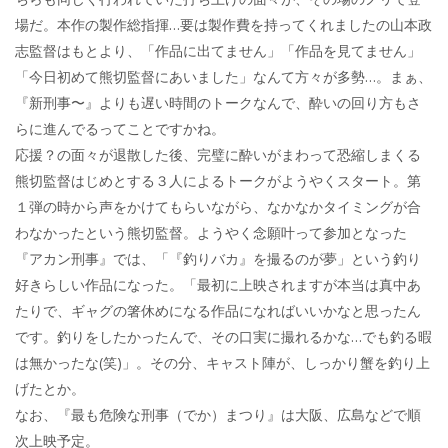
場だ。本作の製作総指揮…要は製作費を持ってくれましたの山本政
志監督はもとより、「作品に出てません」「作品を見てません」
「今日初めて熊切監督にあいました」なんて方々が多勢…。まぁ、
『新刑事〜』よりも遅い時間のトークなんで、酔いの回り方もさ
らに進んでるってことですかね。
応援？の面々が退散した後、完璧に酔いがまわって恐縮しまくる
熊切監督はじめとする３人によるトークがようやくスタート。第
１弾の時から声をかけてもらいながら、なかなかタイミングが合
わなかったという熊切監督。ようやく念願叶って参加となった
『アカン刑事』では、「『釣りバカ』を撮るのが夢」という釣り
好きらしい作品になった。「最初に上映されますが本当は真中あ
たりで、ギャグの箸休めになる作品になればいいかなと思ったん
です。釣りをしたかったんで、その口実に撮れるかな…でも釣る暇
は無かったな(笑)」。その分、キャスト陣が、しっかり蟹を釣り上
げたとか。
なお、『最も危険な刑事（でか）まつり』は大阪、広島などで順
次上映予定。