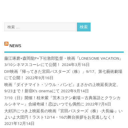
NEWS
藤江琢磨×森岡龍P×下社敦郎監督・映画『LONESOME VACATION』
3/10シネマスコーレにて公開！
2024年3月16日
DIY映画『帰ってきた宮田バスターズ（株）」9/17、第七藝術劇場
にて公開！
2022年9月16日
映画『ダイナマイト・ソウル・バンビ』まさかの上映延長決定、
9/23まで！新宿K’s cinemaにて
2022年9月14日
7/10（日）開催！桂米紫『茨木コテン劇場～古典落語とクラシカ
ルシネマ～』合縁奇縁！恋はいつでも偶然に
2022年7月6日
大好評につき上映延長の映画『宮田バスターズ（株）-大長編-』い
よいよ大団円！ラスト12/14・16の舞台挨拶をお見逃しなく！
2021年12月14日