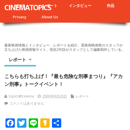
CINEMATOPICS
NEWS
レポート
インタビュー
作品
Privacy
About Us
最新映画情報とインタビュー、レポートを紹介。某映画映画祭のスタッフが
立ち上げた映画情報サイト。現在2代目がスタッフとして編集制作している。
レポート
こちらも打ち上げ！『最も危険な刑事まつり』『アカ
ン刑事』トークイベント！
topics@cinema
2003年6月20日
レポート
コメントはありません
F
T
Li
K
共