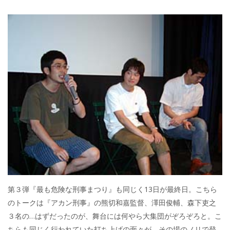
第３弾『最も危険な刑事まつり』も同じく13日が最終日。こちら
のトークは『アカン刑事』の熊切和嘉監督、澤田俊輔、森下吏之
３名の…はずだったのが、舞台には何やら大集団がぞろぞろと。こ
ちらも同じく行われていた打ち上げの面々が、その場のノリで登