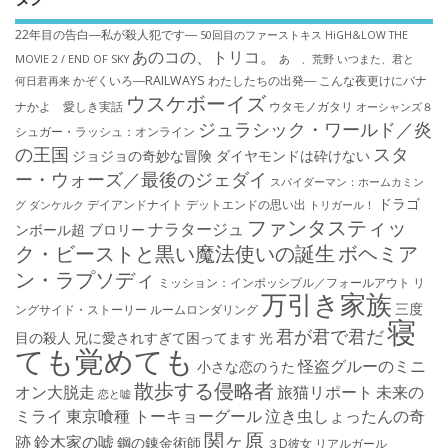
22年目の告白―私が殺人犯です―
50回目のファーストキス
HiGH&LOW THE
あのコの、トリコ。
MOVIE 2 / END OF SKY
あゝ、荒野
いつまた、君と
かぞくいろ―RAILWAYS わたしたちの出発―
こんな夜更けにバナ
何日君再来
ウスケボーイズ
ナかよ 愛しき実話
ウタモノガタリ
オーシャンズ８
ジュラシック・ワールド／炎
シュガー・ラッシュ：オ​ンライン
の王国
スタ
ジョジョの奇妙な冒険 ダイヤモンドは砕けない
ー・ウォーズ／最後のジェダイ
スパイダーマン：ホームカミン
ドラゴ
デイアンドナイト
デットエンドの思い出
グ
ダンケルク
トリガール！
ファンタスティッ
ナラタージュ
ンボール超 ブロリー
ク・ビーストと黒い魔法使いの誕生
ボヘミア
ン・ラプソディ
ミッション：インポッシブル／フォールアウト
リ
万引き家族
三度
ングサイド・ストーリー
ルームロンダリング
寝
君が君で君だ
目の殺人
兄に愛されすぎて困ってます
光
ても覚めても
怪盗グルーのミニ
小さな恋のうた
散歩する侵略者
オン大脱走
旅猫リポート
未来の
恋と嘘
ミライ
東京喰種 トーキョーグール
泣き虫しょったんの奇
関ヶ原
跡
鈴木家の嘘
鋼の錬金術師
３D彼女 リアルガール