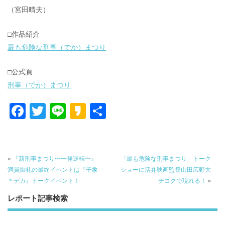
（宮田晴夫）
□作品紹介
最も危険な刑事（でか）まつり
□公式頁
刑事（でか）まつり
F
T
Li
K
共
ac
w
n
a
有
e
itt
e
k
b
er
a
«
『新刑事まつり〜一発逆転〜』
「最も危険な刑事まつり」トーク
o
o
満員御礼の最終イベントは『子象
ショーに活弁映画監督山田広野大
＊デカ』トークイベント！
チコクで現れる！
»
o
レポート記事検索
k