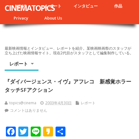
CINEMATOPICS
NEWS
レポート
インタビュー
作品
Privacy
About Us
最新映画情報とインタビュー、レポートを紹介。某映画映画祭のスタッフが
立ち上げた映画情報サイト。現在2代目がスタッフとして編集制作している。
レポート
『ダイバージェンス・イヴ』アフレコ 新感覚ホラー
タッチSFアクション
topics@cinema
2003年4月30日
レポート
コメントはありません
F
T
Li
K
共