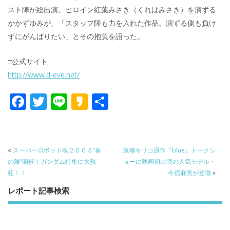
スト陣が総出演。ヒロイン紅葉みさき（くれはみさき）を演ずる
かかずゆみが、「スタッフ陣も力を入れた作品。演ずる側も負け
ずにがんばりたい」とその抱負を語った。
□公式サイト
http://www.d-eve.net/
F
T
Li
K
共
ac
w
n
a
有
e
itt
e
k
b
er
a
«
スーパーロボット魂２００３”春
魚喃キリコ原作『blue』トークシ
o
o
の陣”開催！ガンダム特集に大熱
ョーに映画初出演の人気モデル・
狂！！
今宿麻美が登場
»
o
レポート記事検索
k