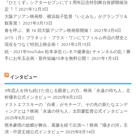
『ひとくず』シアターセブンにて１周年記念特別舞台挨拶開催決
定︕︕
2021年12月3日
大阪アジアン映画祭、横浜聡子監督『いとみち』がグランプリ＆
観客賞！
2021年3月15日
春を呼ぶ、第 16 回大阪アジアン映画祭開催！
2021年3月4日
2/15（月）プラネット・プラス・ワンにてフィルム作品の歴史と
現在をつなぐ特別上映企画！
2021年2月15日
続・2021年YouTube 松本卓也 (シネマ健康会) チャンネルの乱！勝
手にお年玉企画・新作短編10本を無料公開！
2021年1月3日
インタビュー
3年恋人を待ち続けた信じる眼差しの力。映画「永遠の待ち人」北
村優衣公式インタビュー
2025年8月22日
ドストエフスキーの「白夜」がモチーフ。その先の新たなエンデ
ィングとは？映画「永遠の待ち人」太田慶監督公式インタビュー
2025年8月20日
熊本豪雨の故郷が舞台、葛藤を経て出演へ！映画『囁きの河』主
演・中原丈雄公式インタビュー
2025年8月14日