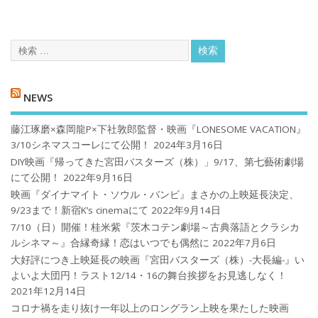
NEWS
藤江琢磨×森岡龍P×下社敦郎監督・映画『LONESOME VACATION』
3/10シネマスコーレにて公開！
2024年3月16日
DIY映画『帰ってきた宮田バスターズ（株）」9/17、第七藝術劇場
にて公開！
2022年9月16日
映画『ダイナマイト・ソウル・バンビ』まさかの上映延長決定、
9/23まで！新宿K’s cinemaにて
2022年9月14日
7/10（日）開催！桂米紫『茨木コテン劇場～古典落語とクラシカ
ルシネマ～』合縁奇縁！恋はいつでも偶然に
2022年7月6日
大好評につき上映延長の映画『宮田バスターズ（株）-大長編-』い
よいよ大団円！ラスト12/14・16の舞台挨拶をお見逃しなく！
2021年12月14日
コロナ禍を⾛り抜け⼀年以上のロングラン上映を果たした映画