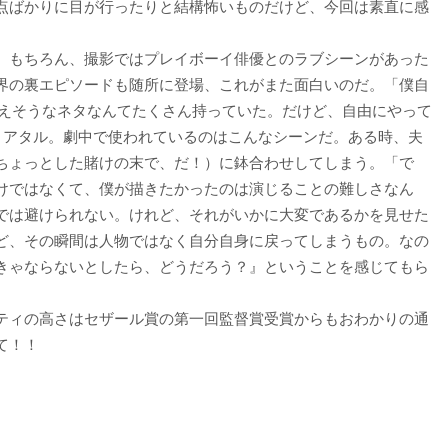
点ばかりに目が行ったりと結構怖いものだけど、今回は素直に感
。もちろん、撮影ではプレイボーイ俳優とのラブシーンがあった
界の裏エピソードも随所に登場、これがまた面白いのだ。「僕自
使えそうなネタなんてたくさん持っていた。だけど、自由にやって
・アタル。劇中で使われているのはこんなシーンだ。ある時、夫
ちょっとした賭けの末で、だ！）に鉢合わせしてしまう。「で
けではなくて、僕が描きたかったのは演じることの難しさなん
では避けられない。けれど、それがいかに大変であるかを見せた
ど、その瞬間は人物ではなく自分自身に戻ってしまうもの。なの
きゃならないとしたら、どうだろう？』ということを感じてもら
ティの高さはセザール賞の第一回監督賞受賞からもおわかりの通
て！！