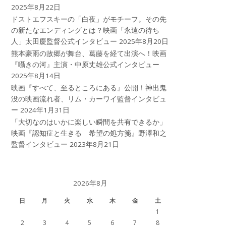
2025年8月22日
ドストエフスキーの「白夜」がモチーフ。その先
の新たなエンディングとは？映画「永遠の待ち
人」太田慶監督公式インタビュー
2025年8月20日
熊本豪雨の故郷が舞台、葛藤を経て出演へ！映画
『囁きの河』主演・中原丈雄公式インタビュー
2025年8月14日
映画『すべて、至るところにある』公開！神出鬼
没の映画流れ者、リム・カーワイ監督インタビュ
ー
2024年1月31日
「大切なのはいかに楽しい瞬間を共有できるか」
映画『認知症と生きる 希望の処方箋』野澤和之
監督インタビュー
2023年8月21日
2026年8月
日
月
火
水
木
金
土
1
2
3
4
5
6
7
8