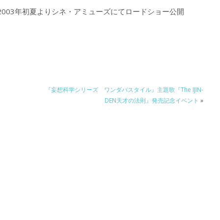
003年初夏よりシネ・アミューズにてロードショー公開
『妄想科学シリーズ ワンダバスタイル』主題歌『The IJIN-
DEN天才の法則』発売記念イベント
»