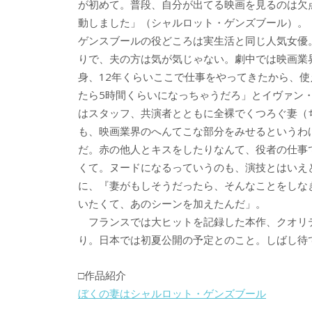
が初めて。普段、自分が出てる映画を見るのは欠
動しました」（シャルロット・ゲンズブール）。
ゲンスブールの役どころは実生活と同じ人気女優
りで、夫の方は気が気じゃない。劇中では映画業
身、12年くらいここで仕事をやってきたから、
たら5時間くらいになっちゃうだろ」とイヴァン
はスタッフ、共演者とともに全裸でくつろぐ妻（
も、映画業界のへんてこな部分をみせるというわ
だ。赤の他人とキスをしたりなんて、役者の仕事
くて。ヌードになるっていうのも、演技とはいえ
に、『妻がもしそうだったら、そんなことをしな
いたくて、あのシーンを加えたんだ」。
フランスでは大ヒットを記録した本作、クオリ
り。日本では初夏公開の予定とのこと。しばし待
□作品紹介
ぼくの妻はシャルロット・ゲンズブール