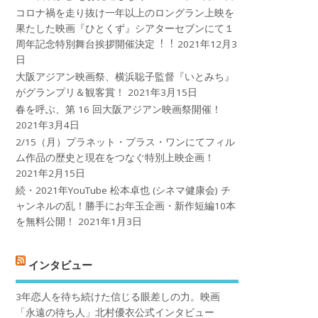
コロナ禍を⾛り抜け⼀年以上のロングラン上映を
果たした映画『ひとくず』シアターセブンにて１
周年記念特別舞台挨拶開催決定︕︕
2021年12月3
日
大阪アジアン映画祭、横浜聡子監督『いとみち』
がグランプリ＆観客賞！
2021年3月15日
春を呼ぶ、第 16 回大阪アジアン映画祭開催！
2021年3月4日
2/15（月）プラネット・プラス・ワンにてフィル
ム作品の歴史と現在をつなぐ特別上映企画！
2021年2月15日
続・2021年YouTube 松本卓也 (シネマ健康会) チ
ャンネルの乱！勝手にお年玉企画・新作短編10本
を無料公開！
2021年1月3日
インタビュー
3年恋人を待ち続けた信じる眼差しの力。映画
「永遠の待ち人」北村優衣公式インタビュー