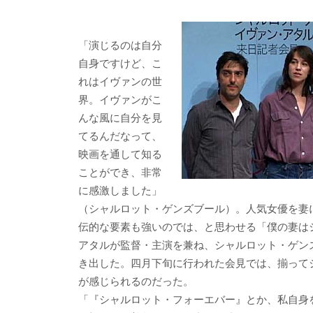
e
itt
e
k
b
er
a
「演じるのは自分
o
o
自身ですけど、こ
o
れはイヴァンの世
界。イヴァンがこ
k
んな風に自分を見
てるんだなって、
映画を通して知る
ことができ、非常
に感激しました」
（シャルロット・ゲンズブール）。人気女優を妻
伝的な要素も強いのでは、と思わせる「僕の妻は
アタルが監督・主演を兼ね、シャルロット・ゲン
き出した。四月下旬に行われた会見では、揃って
が感じられるのだった。
「『シャルロット・フォーエバー』とか、私自身