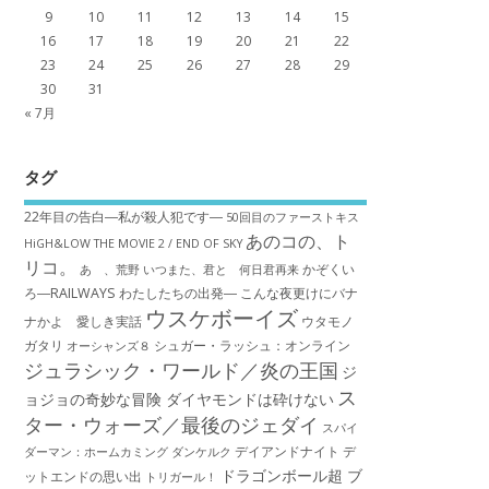
9
10
11
12
13
14
15
16
17
18
19
20
21
22
23
24
25
26
27
28
29
30
31
« 7月
タグ
22年目の告白―私が殺人犯です―
50回目のファーストキス
あのコの、ト
HiGH&LOW THE MOVIE 2 / END OF SKY
リコ。
かぞくい
あゝ、荒野
いつまた、君と 何日君再来
ろ―RAILWAYS わたしたちの出発―
こんな夜更けにバナ
ウスケボーイズ
ナかよ 愛しき実話
ウタモノ
ガタリ
シュガー・ラッシュ：オ​ンライン
オーシャンズ８
ジュラシック・ワールド／炎の王国
ジ
ス
ョジョの奇妙な冒険 ダイヤモンドは砕けない
ター・ウォーズ／最後のジェダイ
スパイ
デイアンドナイト
デ
ダーマン：ホームカミング
ダンケルク
ドラゴンボール超 ブ
ットエンドの思い出
トリガール！