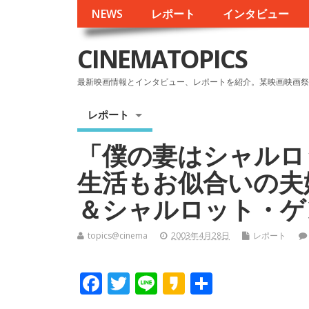
NEWS
レポート
インタビュー
CINEMATOPICS
最新映画情報とインタビュー、レポートを紹介。某映画映画祭
レポート
「僕の妻はシャルロ
生活もお似合いの夫
＆シャルロット・ゲ
topics@cinema
2003年4月28日
レポート
F
T
Li
K
共
ac
w
n
a
有