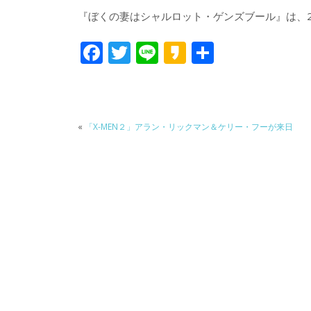
『ぼくの妻はシャルロット・ゲンズブール』は、2
F
T
Li
K
共
ac
w
n
a
有
e
itt
e
k
b
er
a
«
「X-MEN２」アラン・リックマン＆ケリー・フーが来日
o
o
o
k