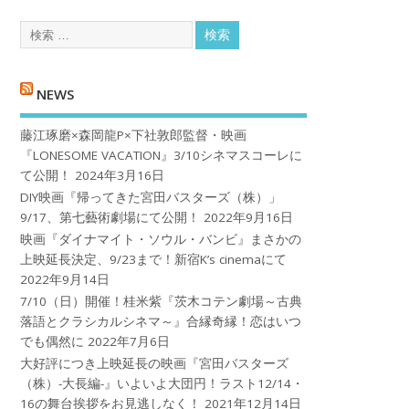
NEWS
藤江琢磨×森岡龍P×下社敦郎監督・映画
『LONESOME VACATION』3/10シネマスコーレに
て公開！
2024年3月16日
DIY映画『帰ってきた宮田バスターズ（株）」
9/17、第七藝術劇場にて公開！
2022年9月16日
映画『ダイナマイト・ソウル・バンビ』まさかの
上映延長決定、9/23まで！新宿K’s cinemaにて
2022年9月14日
7/10（日）開催！桂米紫『茨木コテン劇場～古典
落語とクラシカルシネマ～』合縁奇縁！恋はいつ
でも偶然に
2022年7月6日
大好評につき上映延長の映画『宮田バスターズ
（株）-大長編-』いよいよ大団円！ラスト12/14・
16の舞台挨拶をお見逃しなく！
2021年12月14日