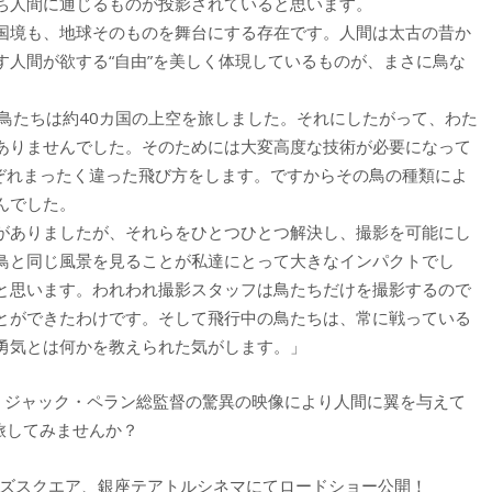
ち人間に通じるものが投影されていると思います。
国境も、地球そのものを舞台にする存在です。人間は太古の昔か
す人間が欲する“自由”を美しく体現しているものが、まさに鳥な
鳥たちは約40カ国の上空を旅しました。それにしたがって、わた
ありませんでした。そのためには大変高度な技術が必要になって
れぞれまったく違った飛び方をします。ですからその鳥の種類によ
んでした。
がありましたが、それらをひとつひとつ解決し、撮影を可能にし
鳥と同じ風景を見ることが私達にとって大きなインパクトでし
と思います。われわれ撮影スタッフは鳥たちだけを撮影するので
とができたわけです。そして飛行中の鳥たちは、常に戦っている
勇気とは何かを教えられた気がします。」
が、ジャック・ペラン総監督の驚異の映像により人間に翼を与えて
旅してみませんか？
イムズスクエア、銀座テアトルシネマにてロードショー公開！