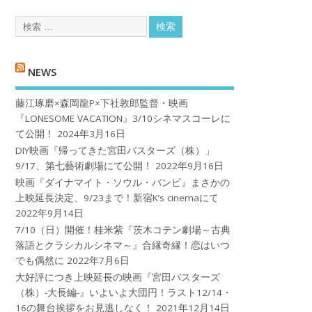
NEWS
藤江琢磨×森岡龍P×下社敦郎監督・映画
『LONESOME VACATION』3/10シネマスコーレに
て公開！
2024年3月16日
DIY映画『帰ってきた宮田バスターズ（株）」
9/17、第七藝術劇場にて公開！
2022年9月16日
映画『ダイナマイト・ソウル・バンビ』まさかの
上映延長決定、9/23まで！新宿K’s cinemaにて
2022年9月14日
7/10（日）開催！桂米紫『茨木コテン劇場～古典
落語とクラシカルシネマ～』合縁奇縁！恋はいつ
でも偶然に
2022年7月6日
大好評につき上映延長の映画『宮田バスターズ
（株）-大長編-』いよいよ大団円！ラスト12/14・
16の舞台挨拶をお見逃しなく！
2021年12月14日