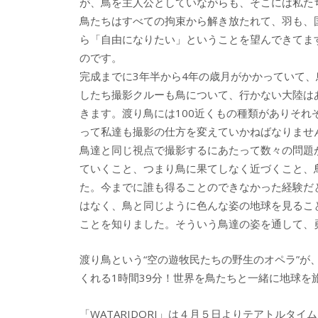
が、鳥を主人公としていながらも、そこには私た
鳥たちはすべての拘束から解き放たれて、羽も、
ら「自由になりたい」ということを望んできてま
のです。
完成までに3年半から4年の歳月がかかっていて、
したち撮影クルーも鳥について、行かない大陸は
きます。渡り鳥には100近くもの種類がありそ
って私達も撮影の仕方を変えていかねばなりませ
鳥達と同じ視点で撮影するにあたって数々の問題
ていくこと、つまり鳥に果てしなく近づくこと、
た。今までに誰も得ることのできなかった経験だ
はなく、鳥と同じように色んな姿の地球を見るこ
ことを知りました。そういう鳥達の姿を通して、
渡り鳥という“空の遊牧民たちの野生のオペラ”
くれる1時間39分！世界を鳥たちと一緒に地球を
「WATARIDORI」は４月５日よりテアトルタ