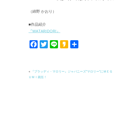
（綿野 かおり）
■作品紹介
『WATARIDORI』
F
T
Li
K
共
ac
w
n
a
有
e
itt
e
k
b
er
a
«
『ブラッディ・マロリー』ジャパニーズ“マロリー”にＭＥＧ
o
o
ＵＭＩ就任！
o
k