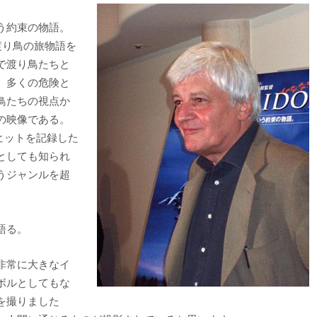
いう約束の物語。
渡り鳥の旅物語を
で渡り鳥たちと
、多くの危険と
鳥たちの視点か
の映像である。
ヒットを記録した
としても知られ
うジャンルを超
語る。
非常に大きなイ
ボルとしてもな
を撮りました