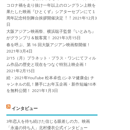
コロナ禍を⾛り抜け⼀年以上のロングラン上映を
果たした映画『ひとくず』シアターセブンにて１
周年記念特別舞台挨拶開催決定︕︕
2021年12月3
日
大阪アジアン映画祭、横浜聡子監督『いとみち』
がグランプリ＆観客賞！
2021年3月15日
春を呼ぶ、第 16 回大阪アジアン映画祭開催！
2021年3月4日
2/15（月）プラネット・プラス・ワンにてフィル
ム作品の歴史と現在をつなぐ特別上映企画！
2021年2月15日
続・2021年YouTube 松本卓也 (シネマ健康会) チ
ャンネルの乱！勝手にお年玉企画・新作短編10本
を無料公開！
2021年1月3日
インタビュー
3年恋人を待ち続けた信じる眼差しの力。映画
「永遠の待ち人」北村優衣公式インタビュー