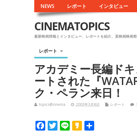
NEWS
レポート
インタビュー
CINEMATOPICS
最新映画情報とインタビュー、レポートを紹介。某映画映画祭
レポート
アカデミー長編ドキ
ートされた『WATAR
ク・ペラン来日！
topics@cinema
2003年3月8日
レポート
F
T
Li
K
共
ac
w
n
a
有