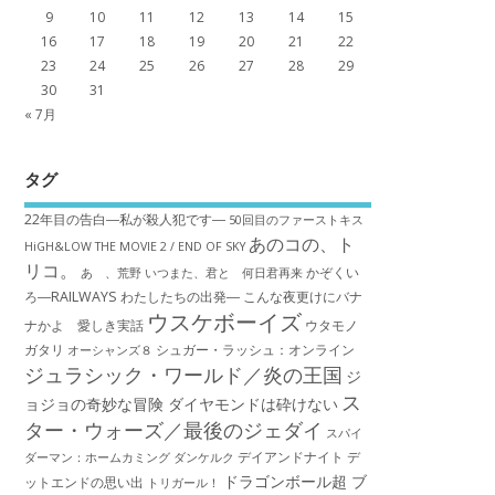
9
10
11
12
13
14
15
16
17
18
19
20
21
22
23
24
25
26
27
28
29
30
31
« 7月
タグ
22年目の告白―私が殺人犯です―
50回目のファーストキス
あのコの、ト
HiGH&LOW THE MOVIE 2 / END OF SKY
リコ。
かぞくい
あゝ、荒野
いつまた、君と 何日君再来
ろ―RAILWAYS わたしたちの出発―
こんな夜更けにバナ
ウスケボーイズ
ナかよ 愛しき実話
ウタモノ
ガタリ
シュガー・ラッシュ：オ​ンライン
オーシャンズ８
ジュラシック・ワールド／炎の王国
ジ
ス
ョジョの奇妙な冒険 ダイヤモンドは砕けない
ター・ウォーズ／最後のジェダイ
スパイ
デイアンドナイト
デ
ダーマン：ホームカミング
ダンケルク
ドラゴンボール超 ブ
ットエンドの思い出
トリガール！