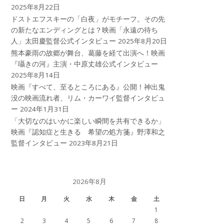
2025年8月22日
ドストエフスキーの「白夜」がモチーフ。その先
の新たなエンディングとは？映画「永遠の待ち
人」太田慶監督公式インタビュー
2025年8月20日
熊本豪雨の故郷が舞台、葛藤を経て出演へ！映画
『囁きの河』主演・中原丈雄公式インタビュー
2025年8月14日
映画『すべて、至るところにある』公開！神出鬼
没の映画流れ者、リム・カーワイ監督インタビュ
ー
2024年1月31日
「大切なのはいかに楽しい瞬間を共有できるか」
映画『認知症と生きる 希望の処方箋』野澤和之
監督インタビュー
2023年8月21日
2026年8月
日
月
火
水
木
金
土
1
2
3
4
5
6
7
8