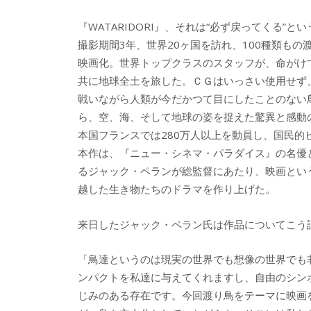
e
itt
e
k
『WATARIDORI』、それは“必ず戻ってくる”と
b
er
a
撮影期間3年、世界20ヶ国を訪れ、100種類もの
o
o
映画化。世界トップクラスのスタッフが、命がけ
o
共に地球全土を旅した。ＣＧはいっさい使用せず
戦いながら人類が今だかつて目にしたことのない
k
ら、空、海、そして地球の姿を捉えた驚異と感動
本国フランスでは280万人以上を動員し、国民的
本作は、『ニュー・シネマ・パラダイス』の名優
るジャック・ペランが総監督にあたり、映画とい
越した生き物たちのドラマを作り上げた。
来日したジャック・ペラン氏は作品についてこう
「鳥達というのは現実の世界でも想像の世界でも
ンパクトを私達に与えてくれますし、自由のシン
じみのある存在です。今回渡り鳥をテーマに映画