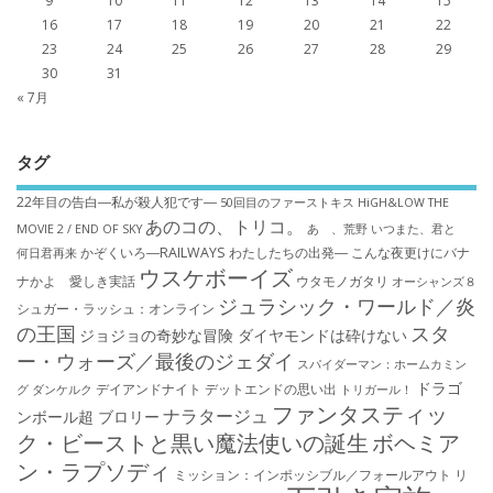
9
10
11
12
13
14
15
16
17
18
19
20
21
22
23
24
25
26
27
28
29
30
31
« 7月
タグ
22年目の告白―私が殺人犯です―
50回目のファーストキス
HiGH&LOW THE
あのコの、トリコ。
MOVIE 2 / END OF SKY
あゝ、荒野
いつまた、君と
かぞくいろ―RAILWAYS わたしたちの出発―
こんな夜更けにバナ
何日君再来
ウスケボーイズ
ナかよ 愛しき実話
ウタモノガタリ
オーシャンズ８
ジュラシック・ワールド／炎
シュガー・ラッシュ：オ​ンライン
の王国
スタ
ジョジョの奇妙な冒険 ダイヤモンドは砕けない
ー・ウォーズ／最後のジェダイ
スパイダーマン：ホームカミン
ドラゴ
デイアンドナイト
デットエンドの思い出
グ
ダンケルク
トリガール！
ファンタスティッ
ナラタージュ
ンボール超 ブロリー
ク・ビーストと黒い魔法使いの誕生
ボヘミア
ン・ラプソディ
ミッション：インポッシブル／フォールアウト
リ