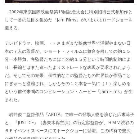
2002年東京国際映画祭第15回記念大会に特別招待公式参加作と
して一番の注目を集めた『Jam Films』がいよいよロードショーを
迎える。
テレビドラマ、映画、・・さまざまな映像世界で活躍やまない日
本の７人の監督が、ショート・フィルムに舞台を移しての約１５
分一本勝負。各監督たちにはこの約１５分という時間的制約によ
り、長編とはまた違ったよりストレートな表現が要求されたよう
だ。そしてその結果、個性的なこの監督たちの世界観が作品ごと
にぎゅっと凝縮され、しかもその１２本を一気に（！）楽しめる
という前代未聞のコンピレーション・ムービー『Jam Films』が生
まれた。
岩井俊二監督作品『ARITA』で唯一の登場人物を演じた広末涼子
と、『JUSTICE』（妻夫木聡主演）の行定勲監督が、ＨＭＶ渋谷の
６Ｆイベントスペースにてトークショーに登壇。この稀有で贅沢
な作品の撮影秘話などを語った。