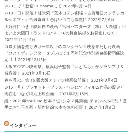
9/23まで！新宿K’s cinemaにて
2022年9月14日
7/10（日）開催！桂米紫『茨木コテン劇場～古典落語とクラシカ
ルシネマ～』合縁奇縁！恋はいつでも偶然に
2022年7月6日
大好評につき上映延長の映画『宮田バスターズ（株）-大長編-』い
よいよ大団円！ラスト12/14・16の舞台挨拶をお見逃しなく！
2021年12月14日
コロナ禍を⾛り抜け⼀年以上のロングラン上映を果たした映画
『ひとくず』シアターセブンにて１周年記念特別舞台挨拶開催決
定︕︕
2021年12月3日
大阪アジアン映画祭、横浜聡子監督『いとみち』がグランプリ＆
観客賞！
2021年3月15日
春を呼ぶ、第 16 回大阪アジアン映画祭開催！
2021年3月4日
2/15（月）プラネット・プラス・ワンにてフィルム作品の歴史と
現在をつなぐ特別上映企画！
2021年2月15日
続・2021年YouTube 松本卓也 (シネマ健康会) チャンネルの乱！勝
手にお年玉企画・新作短編10本を無料公開！
2021年1月3日
インタビュー