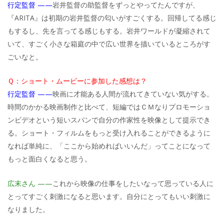
行定監督 ——
岩井監督の助監督をずっとやってたんですが、
『ARITA』は初期の岩井監督の匂いがすごくする。回帰してる感じ
もするし、先を言ってる感じもする。岩井ワールドが凝縮されて
いて、すごく小さな箱庭の中で広い世界を描いているところがす
ごいなと。
Ｑ：ショート・ムービーに参加した感想は？
行定監督 ——
映画に才能ある人間が流れてきていない気がする。
時間のかかる映画制作と比べて、短編ではＣＭなりプロモーショ
ンビデオという短いスパンで自分の作家性を映像として提示でき
る。ショート・フィルムをもっと受け入れることができるように
なれば単純に、「ここから始めればいいんだ」ってことになって
もっと面白くなると思う。
広末さん ——
これから映像の仕事をしたいなって思っている人に
とってすごく刺激になると思います。自分にとってもいい刺激に
なりました。