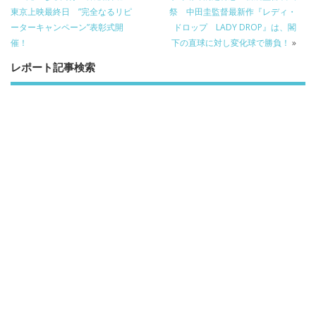
o
o
東京上映最終日 ”完全なるリピ
祭 中田圭監督最新作『レディ・
ーターキャンペーン”表彰式開
ドロップ LADY DROP』は、閣
o
催！
下の直球に対し変化球で勝負！
»
k
レポート記事検索