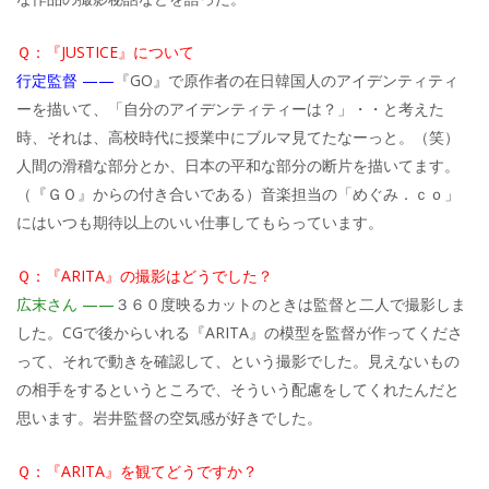
Ｑ：『JUSTICE』について
行定監督 ——
『GO』で原作者の在日韓国人のアイデンティティ
ーを描いて、「自分のアイデンティティーは？」・・と考えた
時、それは、高校時代に授業中にブルマ見てたなーっと。（笑）
人間の滑稽な部分とか、日本の平和な部分の断片を描いてます。
（『ＧＯ』からの付き合いである）音楽担当の「めぐみ．ｃｏ」
にはいつも期待以上のいい仕事してもらっています。
Ｑ：『ARITA』の撮影はどうでした？
広末さん ——
３６０度映るカットのときは監督と二人で撮影しま
した。CGで後からいれる『ARITA』の模型を監督が作ってくださ
って、それで動きを確認して、という撮影でした。見えないもの
の相手をするというところで、そういう配慮をしてくれたんだと
思います。岩井監督の空気感が好きでした。
Ｑ：『ARITA』を観てどうですか？