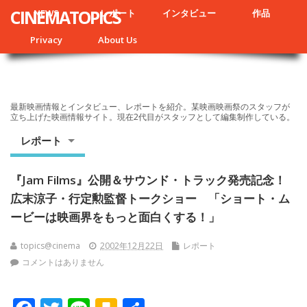
CINEMATOPICS
NEWS
レポート
インタビュー
作品
Privacy
About Us
最新映画情報とインタビュー、レポートを紹介。某映画映画祭のスタッフが
立ち上げた映画情報サイト。現在2代目がスタッフとして編集制作している。
レポート
『Jam Films』公開＆サウンド・トラック発売記念！
広末涼子・行定勲監督トークショー 「ショート・ム
ービーは映画界をもっと面白くする！」
topics@cinema
2002年12月22日
レポート
コメントはありません