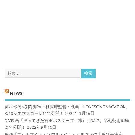
NEWS
藤江琢磨×森岡龍P×下社敦郎監督・映画『LONESOME VACATION』
3/10シネマスコーレにて公開！
2024年3月16日
DIY映画『帰ってきた宮田バスターズ（株）」9/17、第七藝術劇場
にて公開！
2022年9月16日
映画『ダイナマイト・ソウル・バンビ』まさかの上映延長決定、