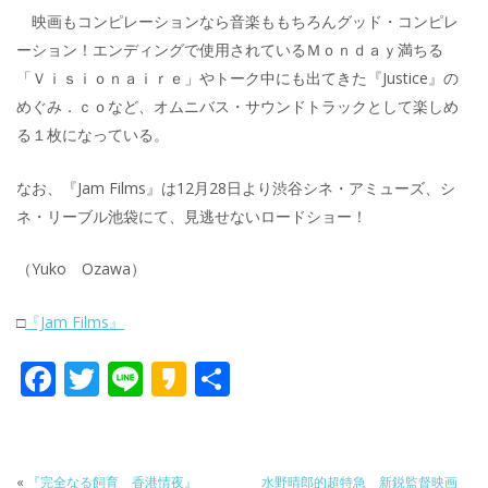
映画もコンピレーションなら音楽ももちろんグッド・コンピレ
ーション！エンディングで使用されているＭｏｎｄａｙ満ちる
「Ｖｉｓｉｏｎａｉｒｅ」やトーク中にも出てきた『Justice』の
めぐみ．ｃｏなど、オムニバス・サウンドトラックとして楽しめ
る１枚になっている。
なお、『Jam Films』は12月28日より渋谷シネ・アミューズ、シ
ネ・リーブル池袋にて、見逃せないロードショー！
（Yuko Ozawa）
□
『Jam Films』
F
T
Li
K
共
ac
w
n
a
有
e
itt
e
k
b
er
a
«
『完全なる飼育 香港情夜』
水野晴郎的超特急 新鋭監督映画