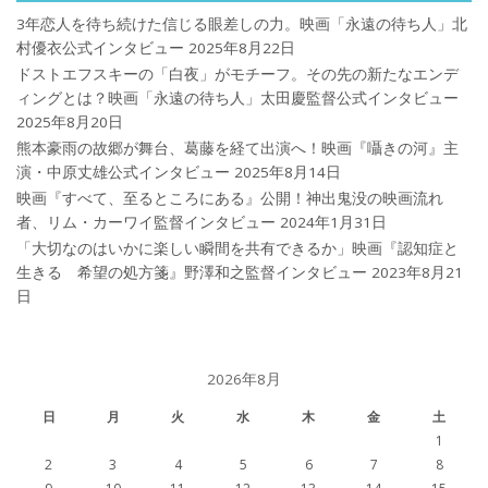
3年恋人を待ち続けた信じる眼差しの力。映画「永遠の待ち人」北
村優衣公式インタビュー
2025年8月22日
ドストエフスキーの「白夜」がモチーフ。その先の新たなエンデ
ィングとは？映画「永遠の待ち人」太田慶監督公式インタビュー
2025年8月20日
熊本豪雨の故郷が舞台、葛藤を経て出演へ！映画『囁きの河』主
演・中原丈雄公式インタビュー
2025年8月14日
映画『すべて、至るところにある』公開！神出鬼没の映画流れ
者、リム・カーワイ監督インタビュー
2024年1月31日
「大切なのはいかに楽しい瞬間を共有できるか」映画『認知症と
生きる 希望の処方箋』野澤和之監督インタビュー
2023年8月21
日
2026年8月
日
月
火
水
木
金
土
1
2
3
4
5
6
7
8