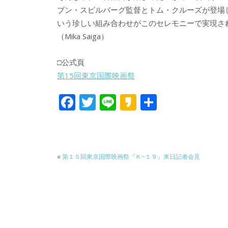
ブン・スピルバーグ監督とトム・クルーズが登場
いう珍しい組み合わせがこのセレモニーで実現さ
（Mika Saiga）
□公式頁
第15回東京国際映画祭
F
T
Li
K
共
ac
w
n
a
有
e
itt
e
k
b
er
a
«
第１５回東京国際映画祭『Ｋ−１９』来日記者会見
o
o
o
k