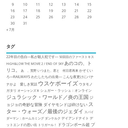
9
10
11
12
13
14
15
16
17
18
19
20
21
22
23
24
25
26
27
28
29
30
31
« 7月
タグ
22年目の告白―私が殺人犯です―
50回目のファーストキス
あのコの、ト
HiGH&LOW THE MOVIE 2 / END OF SKY
リコ。
かぞくい
あゝ、荒野
いつまた、君と 何日君再来
ろ―RAILWAYS わたしたちの出発―
こんな夜更けにバナ
ウスケボーイズ
ナかよ 愛しき実話
ウタモノ
ガタリ
シュガー・ラッシュ：オ​ンライン
オーシャンズ８
ジュラシック・ワールド／炎の王国
ジ
ス
ョジョの奇妙な冒険 ダイヤモンドは砕けない
ター・ウォーズ／最後のジェダイ
スパイ
デイアンドナイト
デ
ダーマン：ホームカミング
ダンケルク
ドラゴンボール超 ブ
ットエンドの思い出
トリガール！