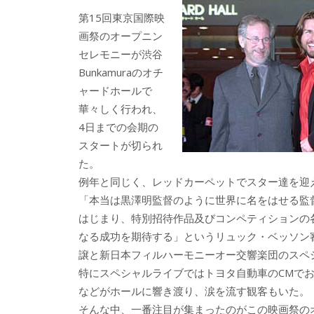
b
er
a
第15回東京国際映
o
o
画祭のオープニン
o
セレモニーが渋谷
Bunkamuraのオチ
k
ャードホールで
華々しく行われ、
4日までの会期の
スタートが切られ
た。
例年と同じく、レッドカーペットでスター達を迎
「本当は黒澤明監督のように世界に名をはせる監
はじまり、特別招待作品及びコンペティションの
なる成功を期待する」というリュック・ベッソン
譲と新日本フィルハーモニーオー交響楽団のスペ
特にスペシャルライブではトヨタ自動車のCMでお馴染
などがホールに響き渡り、涙を流す観客もいた。
そんな中、一番注目が集まったのがこの映画祭の