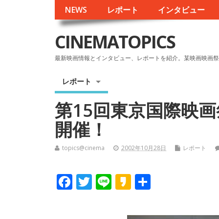
NEWS
レポート
インタビュー
CINEMATOPICS
最新映画情報とインタビュー、レポートを紹介。某映画映画祭
レポート
第15回東京国際映
開催！
topics@cinema
2002年10月28日
レポート
F
T
Li
K
共
ac
w
n
a
有
e
itt
e
k