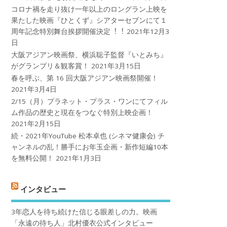
コロナ禍を⾛り抜け⼀年以上のロングラン上映を
果たした映画『ひとくず』シアターセブンにて１
周年記念特別舞台挨拶開催決定︕︕
2021年12月3
日
大阪アジアン映画祭、横浜聡子監督『いとみち』
がグランプリ＆観客賞！
2021年3月15日
春を呼ぶ、第 16 回大阪アジアン映画祭開催！
2021年3月4日
2/15（月）プラネット・プラス・ワンにてフィル
ム作品の歴史と現在をつなぐ特別上映企画！
2021年2月15日
続・2021年YouTube 松本卓也 (シネマ健康会) チ
ャンネルの乱！勝手にお年玉企画・新作短編10本
を無料公開！
2021年1月3日
インタビュー
3年恋人を待ち続けた信じる眼差しの力。映画
「永遠の待ち人」北村優衣公式インタビュー