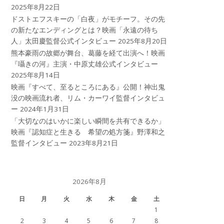
2025年8月22日
ドストエフスキーの「白夜」がモチーフ。その先
の新たなエンディングとは？映画「永遠の待ち
人」太田慶監督公式インタビュー
2025年8月20日
熊本豪雨の故郷が舞台、葛藤を経て出演へ！映画
『囁きの河』主演・中原丈雄公式インタビュー
2025年8月14日
映画『すべて、至るところにある』公開！神出鬼
没の映画流れ者、リム・カーワイ監督インタビュ
ー
2024年1月31日
「大切なのはいかに楽しい瞬間を共有できるか」
映画『認知症と生きる 希望の処方箋』野澤和之
監督インタビュー
2023年8月21日
2026年8月
日
月
火
水
木
金
土
1
2
3
4
5
6
7
8