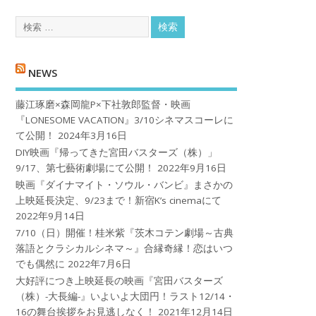
NEWS
藤江琢磨×森岡龍P×下社敦郎監督・映画
『LONESOME VACATION』3/10シネマスコーレに
て公開！
2024年3月16日
DIY映画『帰ってきた宮田バスターズ（株）」
9/17、第七藝術劇場にて公開！
2022年9月16日
映画『ダイナマイト・ソウル・バンビ』まさかの
上映延長決定、9/23まで！新宿K’s cinemaにて
2022年9月14日
7/10（日）開催！桂米紫『茨木コテン劇場～古典
落語とクラシカルシネマ～』合縁奇縁！恋はいつ
でも偶然に
2022年7月6日
大好評につき上映延長の映画『宮田バスターズ
（株）-大長編-』いよいよ大団円！ラスト12/14・
16の舞台挨拶をお見逃しなく！
2021年12月14日