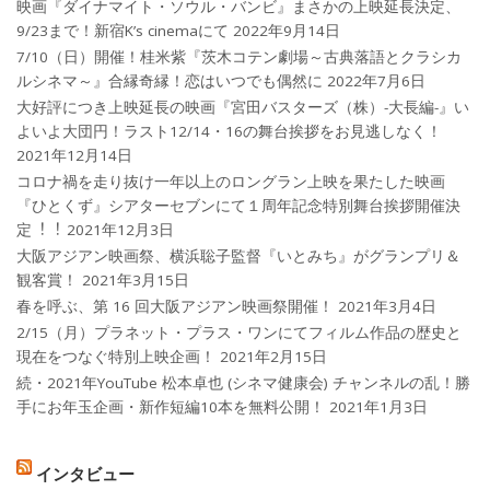
映画『ダイナマイト・ソウル・バンビ』まさかの上映延長決定、
9/23まで！新宿K’s cinemaにて
2022年9月14日
7/10（日）開催！桂米紫『茨木コテン劇場～古典落語とクラシカ
ルシネマ～』合縁奇縁！恋はいつでも偶然に
2022年7月6日
大好評につき上映延長の映画『宮田バスターズ（株）-大長編-』い
よいよ大団円！ラスト12/14・16の舞台挨拶をお見逃しなく！
2021年12月14日
コロナ禍を⾛り抜け⼀年以上のロングラン上映を果たした映画
『ひとくず』シアターセブンにて１周年記念特別舞台挨拶開催決
定︕︕
2021年12月3日
大阪アジアン映画祭、横浜聡子監督『いとみち』がグランプリ＆
観客賞！
2021年3月15日
春を呼ぶ、第 16 回大阪アジアン映画祭開催！
2021年3月4日
2/15（月）プラネット・プラス・ワンにてフィルム作品の歴史と
現在をつなぐ特別上映企画！
2021年2月15日
続・2021年YouTube 松本卓也 (シネマ健康会) チャンネルの乱！勝
手にお年玉企画・新作短編10本を無料公開！
2021年1月3日
インタビュー