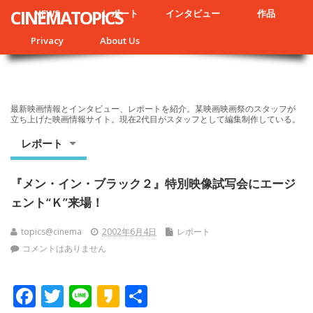
CINEMATOPICS
NEWS
レポート
インタビュー
作品
Privacy
About Us
最新映画情報とインタビュー、レポートを紹介。某映画映画祭のスタッフが
立ち上げた映画情報サイト。現在2代目がスタッフとして編集制作している。
レポート
『メン・イン・ブラック２』特別映像試写会にエージ
ェント“Ｋ”来場！
topics@cinema
2002年6月4日
レポート
コメントはありません
F
T
Li
K
共