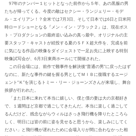
97年のナンバー１ヒットとなった前作から５年、あの黒服の男
たちが帰ってくる。今度の敵はセクシー・ランジェリー・モデ
ル・エイリアン！？全米では7月3日、そして日本では6日と日米同
時ロードショーとなる『メン・イン・ブラック２』は、現在ポス
ト・プロダクションの最終追い込みの真っ最中。オリジナルの主
要スタッフ・キャストが続投する夏のＳＦＸ超大作を、完成を前
に気になる作品の映像をダイジェストで一足お先に上映する特別
映像試写会が、6月3日東商ホールにて開催された。
この日会場には、前作で難事件を解決後“普通の男”に戻ったはず
なのに、新たな事件の鍵を握る男としてＭＩＢに復職するエージ
ェント“Ｋ”を演じるトミー・リー・ジョーンズさんが来場し、舞台
挨拶が行われた。
「また日本に来れて本当に嬉しい、僕と僕の妻は大の京都好き
で、１週間ほど京都で過ごしてきたんだ。本当に楽しく過ごして
るんだけど、残念ながらウィルはさっき飛行機を降りたところら
しく、明日には皆の前に姿を見せると思うから、楽しみにしてく
ださい」と飛行機が遅れたために会場入りが間に合わなかった相