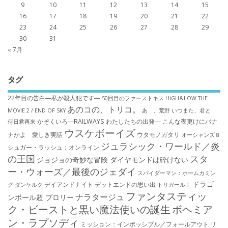
9
10
11
12
13
14
15
16
17
18
19
20
21
22
23
24
25
26
27
28
29
30
31
« 7月
タグ
22年目の告白―私が殺人犯です―
50回目のファーストキス
HiGH&LOW THE
あのコの、トリコ。
MOVIE 2 / END OF SKY
あゝ、荒野
いつまた、君と
かぞくいろ―RAILWAYS わたしたちの出発―
こんな夜更けにバナ
何日君再来
ウスケボーイズ
ナかよ 愛しき実話
ウタモノガタリ
オーシャンズ８
ジュラシック・ワールド／炎
シュガー・ラッシュ：オ​ンライン
の王国
スタ
ジョジョの奇妙な冒険 ダイヤモンドは砕けない
ー・ウォーズ／最後のジェダイ
スパイダーマン：ホームカミン
ドラゴ
デイアンドナイト
デットエンドの思い出
グ
ダンケルク
トリガール！
ファンタスティッ
ナラタージュ
ンボール超 ブロリー
ク・ビーストと黒い魔法使いの誕生
ボヘミア
ン・ラプソディ
ミッション：インポッシブル／フォールアウト
リ