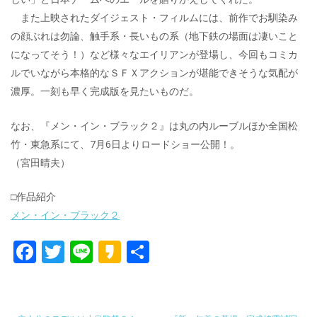
また上映されたダイジェスト・フィルムには、前作でお馴染み
の顔ぶれは勿論、触手系・長いもの系（地下鉄の場面は凄いこと
になってそう！）など様々なエイリアンが登場し、今回もコミカ
ルでいながら本格的なＳＦＸアクションが堪能できそうな気配が
濃厚。一刻も早く完成版を見たいものだ。
なお、『メン・イン・ブラック２』は丸の内ルーブルほか全国松
竹・東急系にて、7月6日よりロードショー公開！。
（宮田晴夫）
□作品紹介
メン・イン・ブラック２
F
T
Li
K
共
ac
w
n
a
有
e
itt
e
k