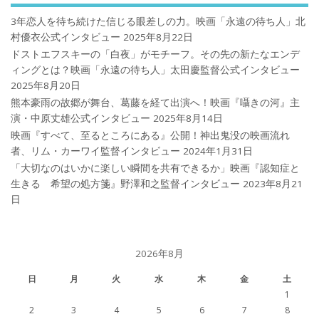
3年恋人を待ち続けた信じる眼差しの力。映画「永遠の待ち人」北
村優衣公式インタビュー
2025年8月22日
ドストエフスキーの「白夜」がモチーフ。その先の新たなエンデ
ィングとは？映画「永遠の待ち人」太田慶監督公式インタビュー
2025年8月20日
熊本豪雨の故郷が舞台、葛藤を経て出演へ！映画『囁きの河』主
演・中原丈雄公式インタビュー
2025年8月14日
映画『すべて、至るところにある』公開！神出鬼没の映画流れ
者、リム・カーワイ監督インタビュー
2024年1月31日
「大切なのはいかに楽しい瞬間を共有できるか」映画『認知症と
生きる 希望の処方箋』野澤和之監督インタビュー
2023年8月21
日
2026年8月
日
月
火
水
木
金
土
1
2
3
4
5
6
7
8