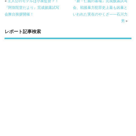
b
er
a
«
主人公のモデルは小泉監督？！
『新・仁義の墓場』完成披露試写
o
o
『阿弥陀堂だより』完成披露試写
会、戦後暴力犯罪史上最も凶暴と
会舞台挨拶開催！
いわれた実在のやくざ——石川力
o
男
»
k
レポート記事検索