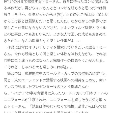
棒“Ｊ”の分まで挨拶するトミーさん。待ちに待ったコンビ復活とな
る本作だが、再びウィルさんととコンビを組もうと思ったのは何
故？「そりゃ、仕事だったからさ(笑)。正直のところはね、楽しい
からこそ彼とは競演したいと思ったんだ。なかなかこの業界では
楽しさ＝仕事にならないのだけど、ソネンフィルド監督とウィル
との仕事はいつも楽しいんだ。よき友人で互いに成功もおさめて
きたから、なんの問題もなく楽しい仕事だよ」。
作品には常にオリジナリティを模索していきたいと語るトミー
さん。今作も続編として同じ楽しい体験を味わえながら、それは
同時に全く違うものになったと完成作への自負をうかがわせる。
「それと、しゃべる犬も楽しみにね(笑)」。
舞台では、現在開催中のワールド・カップの共催地の頭文字と
同じ二人のエージェントの活躍する映画への期待をこめて、赤い
ドレスで登場したプレゼンター役のさとう珠緒さんか
ら、“Ｋ”と“Ｊ”の字が背番号に入ったワールドカップ日本チームの
ユニフォームが手渡された。ユニフォームを嬉しそうに受け取っ
たトミーさん、「試合は体格じゃなくて根性、是非がんばって欲
しい」と日本チームへのエールを贈りかえしてくれた。