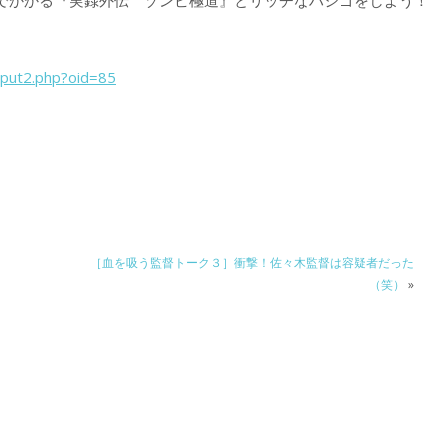
でかかる『実録外伝 ゾンビ極道』とリッチなハシゴをしよう！
tput2.php?oid=85
［血を吸う監督トーク３］衝撃！佐々木監督は容疑者だった
（笑）
»