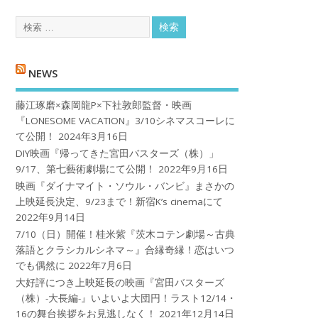
NEWS
藤江琢磨×森岡龍P×下社敦郎監督・映画
『LONESOME VACATION』3/10シネマスコーレに
て公開！
2024年3月16日
DIY映画『帰ってきた宮田バスターズ（株）」
9/17、第七藝術劇場にて公開！
2022年9月16日
映画『ダイナマイト・ソウル・バンビ』まさかの
上映延長決定、9/23まで！新宿K’s cinemaにて
2022年9月14日
7/10（日）開催！桂米紫『茨木コテン劇場～古典
落語とクラシカルシネマ～』合縁奇縁！恋はいつ
でも偶然に
2022年7月6日
大好評につき上映延長の映画『宮田バスターズ
（株）-大長編-』いよいよ大団円！ラスト12/14・
16の舞台挨拶をお見逃しなく！
2021年12月14日