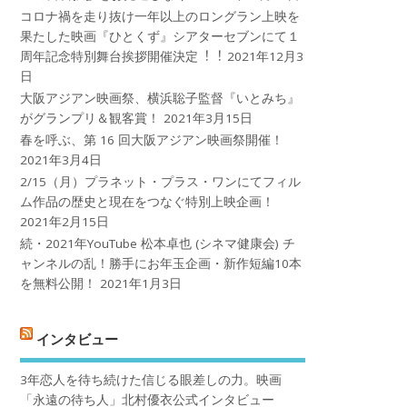
コロナ禍を⾛り抜け⼀年以上のロングラン上映を
果たした映画『ひとくず』シアターセブンにて１
周年記念特別舞台挨拶開催決定︕︕
2021年12月3
日
大阪アジアン映画祭、横浜聡子監督『いとみち』
がグランプリ＆観客賞！
2021年3月15日
春を呼ぶ、第 16 回大阪アジアン映画祭開催！
2021年3月4日
2/15（月）プラネット・プラス・ワンにてフィル
ム作品の歴史と現在をつなぐ特別上映企画！
2021年2月15日
続・2021年YouTube 松本卓也 (シネマ健康会) チ
ャンネルの乱！勝手にお年玉企画・新作短編10本
を無料公開！
2021年1月3日
インタビュー
3年恋人を待ち続けた信じる眼差しの力。映画
「永遠の待ち人」北村優衣公式インタビュー