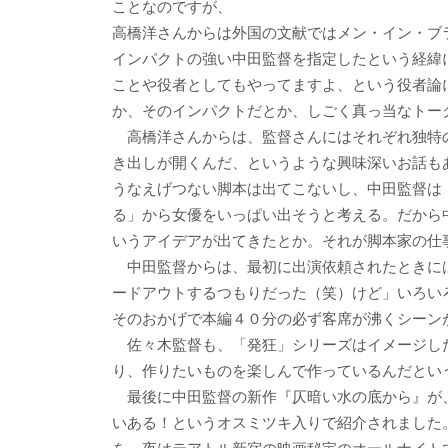
ことなのですが、
高橋洋さんからは外国の文献ではメン・イン・ブ
インパクトの強い中田監督を指定したという経緯
ことや役者としてもやってますよ、という役者論
か、そのインパクトだとか、しごく真っ当なトー
高橋洋さんからは、監督さんにはそれぞれ独特
き出しが開くんだ、というような興味深いお話も
うなえげつない脚本は出てこないし、中田監督は
る」から女優をいっぱい出そうと考える。だから
いうアイデアが出てきたとか。それが脚本家の仕
中田監督からは、最初に出演依頼されたときに
ードアウトするつもりだった（笑）けど」いろい
そのおかげで本編４０分の必ず客席が沸くシーン
佐々木監督も、「発狂」シリーズはイメージし
り、作りたいものを楽しんで作っているんだとい
最後に中田監督の新作『仄暗い水の底から』が
いある！というオスミツキ入りで紹介されました