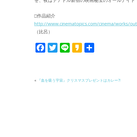
を、夜はテアトル新宿の映画秘宝のオールナイト
□作品紹介
http://www.cinematopics.com/cinema/works/ou
（比呂）
F
T
Li
K
共
ac
w
n
a
有
e
itt
e
k
b
er
a
«
『血を吸う宇宙』クリスマスプレゼントはカレー?!
o
o
o
k