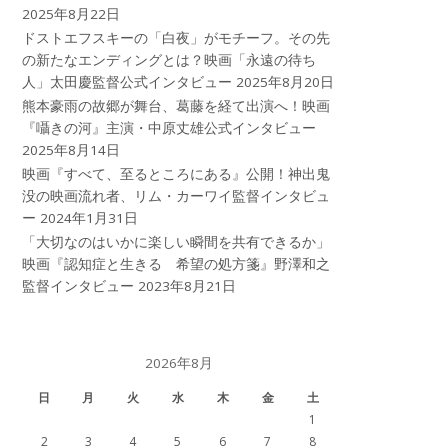
2025年8月22日
ドストエフスキーの「白夜」がモチーフ。その先
の新たなエンディングとは？映画「永遠の待ち
人」太田慶監督公式インタビュー
2025年8月20日
熊本豪雨の故郷が舞台、葛藤を経て出演へ！映画
『囁きの河』主演・中原丈雄公式インタビュー
2025年8月14日
映画『すべて、至るところにある』公開！神出鬼
没の映画流れ者、リム・カーワイ監督インタビュ
ー
2024年1月31日
「大切なのはいかに楽しい瞬間を共有できるか」
映画『認知症と生きる 希望の処方箋』野澤和之
監督インタビュー
2023年8月21日
2026年8月
日
月
火
水
木
金
土
1
2
3
4
5
6
7
8