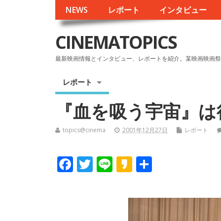
NEWS
レポート
インタビュー
CINEMATOPICS
最新映画情報とインタビュー、レポートを紹介。某映画映画祭
レポート
『血を吸う宇宙』は
topics@cinema
2001年12月27日
レポート
F
T
Li
K
共
ac
w
n
a
有
e
itt
e
k
b
er
a