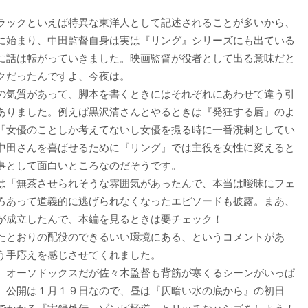
ラックといえば特異な東洋人として記述されることが多いから、
に始まり、中田監督自身は実は『リング』シリーズにも出ている
に話は転がっていきました。映画監督が役者として出る意味だと
クだったんですよ、今夜は。
の気質があって、脚本を書くときにはそれぞれにあわせて違う引
ありました。例えば黒沢清さんとやるときは『発狂する唇』のよ
「女優のことしか考えてないし女優を撮る時に一番溌剌としてい
中田さんを喜ばせるために『リング』では主役を女性に変えると
事として面白いところなのだそうです。
は「無茶させられそうな雰囲気があったんで、本当は曖昧にフェ
ろあって道義的に逃げられなくなったエピソードも披露。まあ、
が成立したんで、本編を見るときは要チェック！
たとおりの配役のできるいい環境にある、というコメントがあ
う手応えを感じさせてくれました。
、オーソドックスだが佐々木監督も背筋が寒くるシーンがいっぱ
。公開は１月１９日なので、昼は『仄暗い水の底から』の初日