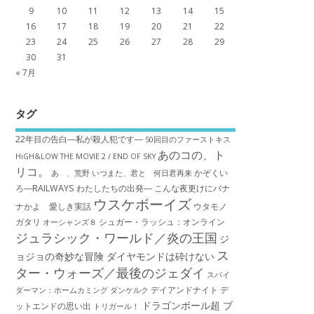
9
10
11
12
13
14
15
16
17
18
19
20
21
22
23
24
25
26
27
28
29
30
31
« 7月
タグ
22年目の告白―私が殺人犯です―
50回目のファーストキス
あのコの、ト
HiGH&LOW THE MOVIE 2 / END OF SKY
リコ。
かぞくい
あゝ、荒野
いつまた、君と 何日君再来
ろ―RAILWAYS わたしたちの出発―
こんな夜更けにバナ
ウスケボーイズ
ナかよ 愛しき実話
ウタモノ
ガタリ
シュガー・ラッシュ：オ​ンライン
オーシャンズ８
ジュラシック・ワールド／炎の王国
ジ
ス
ョジョの奇妙な冒険 ダイヤモンドは砕けない
ター・ウォーズ／最後のジェダイ
スパイ
デイアンドナイト
デ
ダーマン：ホームカミング
ダンケルク
ドラゴンボール超 ブ
ットエンドの思い出
トリガール！