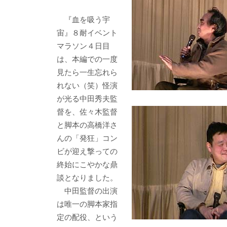
o
o
o
『血を吸う宇
宙』８耐イベント
k
マラソン４日目
は、本編での一度
見たら一生忘れら
れない（笑）怪演
が光る中田秀夫監
督を、佐々木監督
と脚本の高橋洋さ
んの「発狂」コン
ビが迎え撃っての
終始にこやかな鼎
談となりました。
中田監督の出演
は唯一の脚本家指
定の配役、という