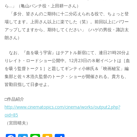
ら…」（亀山パンチ役・上田耕一さん）
「多分、皆さんのご期待に十二分応えられる役で、ちょっと登
場してます。上田さん以上に楽でした（笑）。前回以上にパワー
アップしてますから、期待してください」（ハゲの男役・諏訪太
朗さん）
なお、『血を吸う宇宙』はテアトル新宿にて、連日21時20分よ
りレイト・ロードショー公開中。12月23日の８耐イベントは［血
を吸う監督トーク１］と題してギンティ小林氏＆「映画秘宝」編
集部と佐々木浩久監督のトーク・ショーが開催される。貴方も、
皆勤目指して日参せよ。
□作品紹介
http://www.cinematopics.com/cinema/works/output2.php?
oid=85
（宮田晴夫）