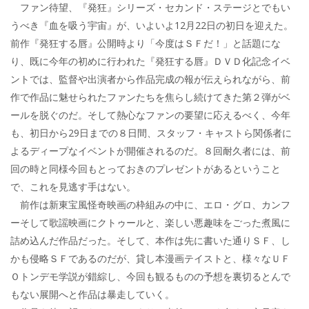
ファン待望、『発狂』シリーズ・セカンド・ステージとでもい
うべき『血を吸う宇宙』が、いよいよ12月22日の初日を迎えた。
前作『発狂する唇』公開時より「今度はＳＦだ！」と話題にな
り、既に今年の初めに行われた『発狂する唇』ＤＶＤ化記念イベ
ントでは、監督や出演者から作品完成の報が伝えられながら、前
作で作品に魅せられたファンたちを焦らし続けてきた第２弾がベ
ールを脱ぐのだ。そして熱心なファンの要望に応えるべく、今年
も、初日から29日までの８日間、スタッフ・キャストら関係者に
よるディープなイベントが開催されるのだ。８回耐久者には、前
回の時と同様今回もとっておきのプレゼントがあるということ
で、これを見逃す手はない。
前作は新東宝風怪奇映画の枠組みの中に、エロ・グロ、カンフ
ーそして歌謡映画にクトゥールと、楽しい悪趣味をごった煮風に
詰め込んだ作品だった。そして、本作は先に書いた通りＳＦ、し
かも侵略ＳＦであるのだが、貸し本漫画テイストと、様々なＵＦ
Ｏトンデモ学説が錯綜し、今回も観るものの予想を裏切るとんで
もない展開へと作品は暴走していく。