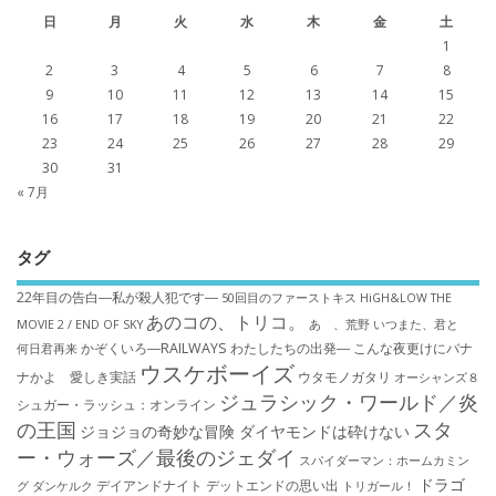
日
月
火
水
木
金
土
1
2
3
4
5
6
7
8
9
10
11
12
13
14
15
16
17
18
19
20
21
22
23
24
25
26
27
28
29
30
31
« 7月
タグ
22年目の告白―私が殺人犯です―
50回目のファーストキス
HiGH&LOW THE
あのコの、トリコ。
MOVIE 2 / END OF SKY
あゝ、荒野
いつまた、君と
かぞくいろ―RAILWAYS わたしたちの出発―
こんな夜更けにバナ
何日君再来
ウスケボーイズ
ナかよ 愛しき実話
ウタモノガタリ
オーシャンズ８
ジュラシック・ワールド／炎
シュガー・ラッシュ：オ​ンライン
の王国
スタ
ジョジョの奇妙な冒険 ダイヤモンドは砕けない
ー・ウォーズ／最後のジェダイ
スパイダーマン：ホームカミン
ドラゴ
デイアンドナイト
デットエンドの思い出
グ
ダンケルク
トリガール！