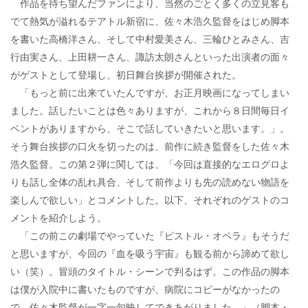
作品を待ち望んだファンにより、当然のごとく多くの立見客も
でて熱気が溢れるテアトル新宿に、佐々木浩久監督をはじめ脚本
を書いた高橋洋さん、そして中村愛美さん、三輪ひとみさん、吉
行由実さん、上田耕一さん、諏訪太朗さんといった出演者の面々
がゲストとして登場し、初日舞台挨拶が開催された。
「もっと前に出来ていたんですが、お正月映画になってしまい
ました。話したいことは色々ありますが、これから８日間毎日イ
ベントがありますから、そこで話していきたいと思います。」。
そう舞台挨拶の口火を切ったのは、前作に続き監督をした佐々木
浩久監督。この第２弾に関しては、「今回は直接的なエログロよ
りも話し全体の乱れ具合、そして前作よりも先の読めない物語を
楽しんで欲しい」とコメントした。以下、それぞれのゲストのコ
メントを紹介しよう。
「この前この劇場でやっていた『ピストル・オペラ』もそうだ
と思いますが、今回の『血を吸う宇宙』も観る前から諦めて欲し
い（笑）。冒頭のタイトル・シーンで判るはず。この作品の脚本
は僕が入院中に書いたものですが、病院にコピーがなかったの
で、佐々木監督が一字一句映してできあがりました。」（脚本・