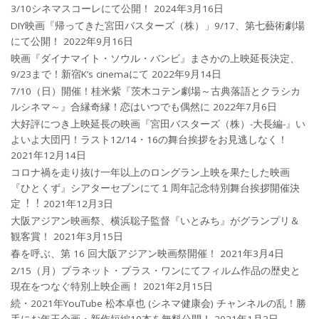
3/10シネマスコーレにて公開！
2024年3月16日
DIY映画『帰ってきた宮田バスターズ（株）」9/17、第七藝術劇場
にて公開！
2022年9月16日
映画『ダイナマイト・ソウル・バンビ』まさかの上映延長決定、
9/23まで！新宿K’s cinemaにて
2022年9月14日
7/10（日）開催！桂米紫『茨木コテン劇場～古典落語とクラシカ
ルシネマ～』合縁奇縁！恋はいつでも偶然に
2022年7月6日
大好評につき上映延長の映画『宮田バスターズ（株）-大長編-』い
よいよ大団円！ラスト12/14・16の舞台挨拶をお見逃しなく！
2021年12月14日
コロナ禍を⾛り抜け⼀年以上のロングラン上映を果たした映画
『ひとくず』シアターセブンにて１周年記念特別舞台挨拶開催決
定︕︕
2021年12月3日
大阪アジアン映画祭、横浜聡子監督『いとみち』がグランプリ＆
観客賞！
2021年3月15日
春を呼ぶ、第 16 回大阪アジアン映画祭開催！
2021年3月4日
2/15（月）プラネット・プラス・ワンにてフィルム作品の歴史と
現在をつなぐ特別上映企画！
2021年2月15日
続・2021年YouTube 松本卓也 (シネマ健康会) チャンネルの乱！勝
手にお年玉企画・新作短編10本を無料公開！
2021年1月3日