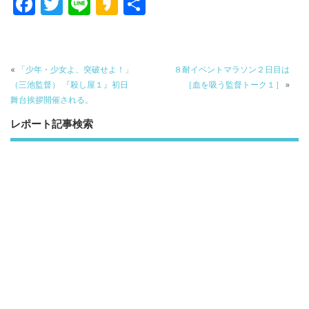
F
T
Li
K
共
ac
w
n
a
有
e
itt
e
k
b
er
a
«
「少年・少女よ、突破せよ！」
８耐イベントマラソン２日目は
o
o
（三池監督） 『殺し屋１』初日
［血を吸う監督トーク１］
»
舞台挨拶開催される。
o
レポート記事検索
k