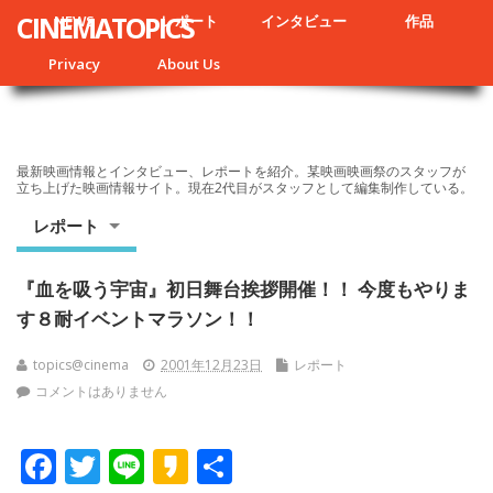
CINEMATOPICS
NEWS
レポート
インタビュー
作品
Privacy
About Us
最新映画情報とインタビュー、レポートを紹介。某映画映画祭のスタッフが
立ち上げた映画情報サイト。現在2代目がスタッフとして編集制作している。
レポート
『血を吸う宇宙』初日舞台挨拶開催！！ 今度もやりま
す８耐イベントマラソン！！
topics@cinema
2001年12月23日
レポート
コメントはありません
F
T
Li
K
共