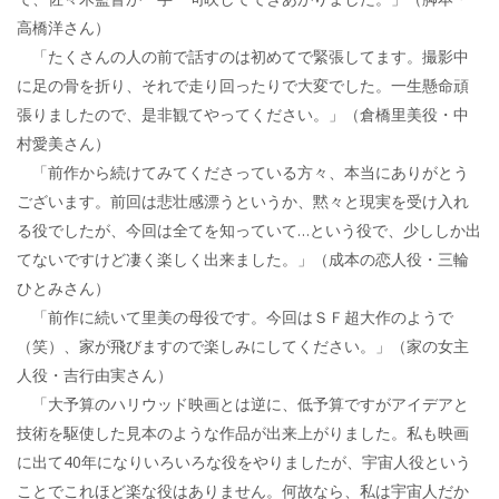
高橋洋さん）
「たくさんの人の前で話すのは初めてで緊張してます。撮影中
に足の骨を折り、それで走り回ったりで大変でした。一生懸命頑
張りましたので、是非観てやってください。」（倉橋里美役・中
村愛美さん）
「前作から続けてみてくださっている方々、本当にありがとう
ございます。前回は悲壮感漂うというか、黙々と現実を受け入れ
る役でしたが、今回は全てを知っていて…という役で、少ししか出
てないですけど凄く楽しく出来ました。」（成本の恋人役・三輪
ひとみさん）
「前作に続いて里美の母役です。今回はＳＦ超大作のようで
（笑）、家が飛びますので楽しみにしてください。」（家の女主
人役・吉行由実さん）
「大予算のハリウッド映画とは逆に、低予算ですがアイデアと
技術を駆使した見本のような作品が出来上がりました。私も映画
に出て40年になりいろいろな役をやりましたが、宇宙人役という
ことでこれほど楽な役はありません。何故なら、私は宇宙人だか