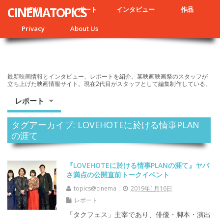
CINEMATOPICS
NEWS
レポート
インタビュー
作品
Privacy
About Us
最新映画情報とインタビュー、レポートを紹介。某映画映画祭のスタッフが
立ち上げた映画情報サイト。現在2代目がスタッフとして編集制作している。
レポート
タグアーカイブ: LOVEHOTEに於ける情事PLAN
の涯て
『LOVEHOTEに於ける情事PLANの涯て』ヤバ
さ満点の公開直前トークイベント
topics@cinema
2019年1月16日
レポート
「タクフェス」主宰であり、俳優・脚本・演出