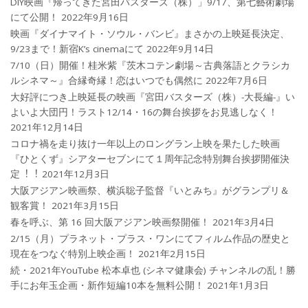
DIY映画『帰ってきた宮田バスターズ（株）」9/17、第七藝術劇場
にて公開！
2022年9月16日
映画『ダイナマイト・ソウル・バンビ』まさかの上映延長決定、
9/23まで！新宿K’s cinemaにて
2022年9月14日
7/10（日）開催！桂米紫『茨木コテン劇場～古典落語とクラシカ
ルシネマ～』合縁奇縁！恋はいつでも偶然に
2022年7月6日
大好評につき上映延長の映画『宮田バスターズ（株）-大長編-』い
よいよ大団円！ラスト12/14・16の舞台挨拶をお見逃しなく！
2021年12月14日
コロナ禍を⾛り抜け⼀年以上のロングラン上映を果たした映画
『ひとくず』シアターセブンにて１周年記念特別舞台挨拶開催決
定︕︕
2021年12月3日
大阪アジアン映画祭、横浜聡子監督『いとみち』がグランプリ＆
観客賞！
2021年3月15日
春を呼ぶ、第 16 回大阪アジアン映画祭開催！
2021年3月4日
2/15（月）プラネット・プラス・ワンにてフィルム作品の歴史と
現在をつなぐ特別上映企画！
2021年2月15日
続・2021年YouTube 松本卓也 (シネマ健康会) チャンネルの乱！勝
手にお年玉企画・新作短編10本を無料公開！
2021年1月3日