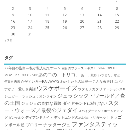
1
2
3
4
5
6
7
8
9
10
11
12
13
14
15
16
17
18
19
20
21
22
23
24
25
26
27
28
29
30
31
« 7月
タグ
22年目の告白―私が殺人犯です―
50回目のファーストキス
HiGH&LOW THE
あのコの、トリコ。
MOVIE 2 / END OF SKY
あゝ、荒野
いつまた、君と
かぞくいろ―RAILWAYS わたしたちの出発―
こんな夜更けにバナ
何日君再来
ウスケボーイズ
ナかよ 愛しき実話
ウタモノガタリ
オーシャンズ８
ジュラシック・ワールド／炎
シュガー・ラッシュ：オ​ンライン
の王国
スタ
ジョジョの奇妙な冒険 ダイヤモンドは砕けない
ー・ウォーズ／最後のジェダイ
スパイダーマン：ホームカミン
ドラゴ
デイアンドナイト
デットエンドの思い出
グ
ダンケルク
トリガール！
ファンタスティッ
ナラタージュ
ンボール超 ブロリー