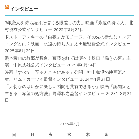
インタビュー
3年恋人を待ち続けた信じる眼差しの力。映画「永遠の待ち人」北
村優衣公式インタビュー
2025年8月22日
ドストエフスキーの「白夜」がモチーフ。その先の新たなエンデ
ィングとは？映画「永遠の待ち人」太田慶監督公式インタビュー
2025年8月20日
熊本豪雨の故郷が舞台、葛藤を経て出演へ！映画『囁きの河』主
演・中原丈雄公式インタビュー
2025年8月14日
映画『すべて、至るところにある』公開！神出鬼没の映画流れ
者、リム・カーワイ監督インタビュー
2024年1月31日
「大切なのはいかに楽しい瞬間を共有できるか」映画『認知症と
生きる 希望の処方箋』野澤和之監督インタビュー
2023年8月21
日
2026年8月
日
月
火
水
木
金
土