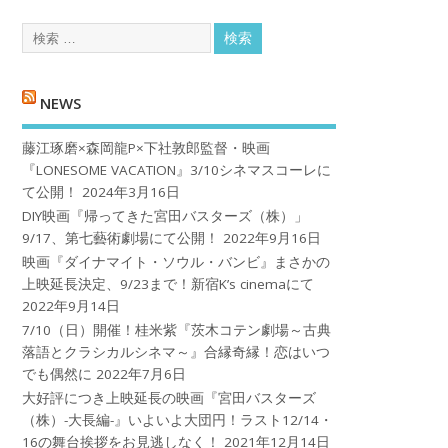
NEWS
藤江琢磨×森岡龍P×下社敦郎監督・映画
『LONESOME VACATION』3/10シネマスコーレに
て公開！
2024年3月16日
DIY映画『帰ってきた宮田バスターズ（株）」
9/17、第七藝術劇場にて公開！
2022年9月16日
映画『ダイナマイト・ソウル・バンビ』まさかの
上映延長決定、9/23まで！新宿K’s cinemaにて
2022年9月14日
7/10（日）開催！桂米紫『茨木コテン劇場～古典
落語とクラシカルシネマ～』合縁奇縁！恋はいつ
でも偶然に
2022年7月6日
大好評につき上映延長の映画『宮田バスターズ
（株）-大長編-』いよいよ大団円！ラスト12/14・
16の舞台挨拶をお見逃しなく！
2021年12月14日