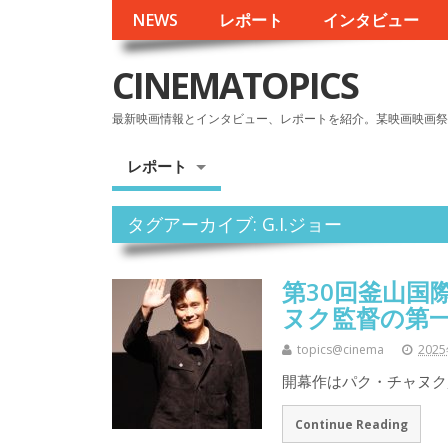
NEWS
レポート
インタビュー
CINEMATOPICS
最新映画情報とインタビュー、レポートを紹介。某映画映画祭
レポート
タグアーカイブ: G.I.ジョー
第30回釜山国
ヌク監督の第
topics@cinema
202
開幕作はパク・チャヌク監督『
Continue Reading