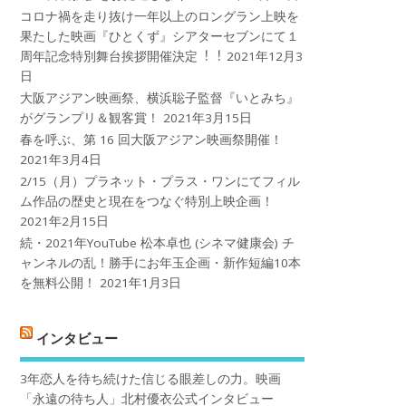
コロナ禍を⾛り抜け⼀年以上のロングラン上映を
果たした映画『ひとくず』シアターセブンにて１
周年記念特別舞台挨拶開催決定︕︕
2021年12月3
日
大阪アジアン映画祭、横浜聡子監督『いとみち』
がグランプリ＆観客賞！
2021年3月15日
春を呼ぶ、第 16 回大阪アジアン映画祭開催！
2021年3月4日
2/15（月）プラネット・プラス・ワンにてフィル
ム作品の歴史と現在をつなぐ特別上映企画！
2021年2月15日
続・2021年YouTube 松本卓也 (シネマ健康会) チ
ャンネルの乱！勝手にお年玉企画・新作短編10本
を無料公開！
2021年1月3日
インタビュー
3年恋人を待ち続けた信じる眼差しの力。映画
「永遠の待ち人」北村優衣公式インタビュー