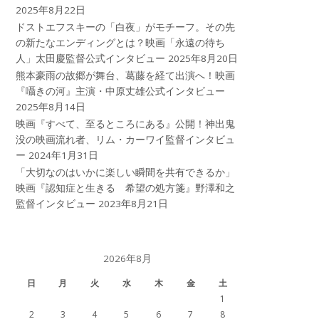
2025年8月22日
ドストエフスキーの「白夜」がモチーフ。その先
の新たなエンディングとは？映画「永遠の待ち
人」太田慶監督公式インタビュー
2025年8月20日
熊本豪雨の故郷が舞台、葛藤を経て出演へ！映画
『囁きの河』主演・中原丈雄公式インタビュー
2025年8月14日
映画『すべて、至るところにある』公開！神出鬼
没の映画流れ者、リム・カーワイ監督インタビュ
ー
2024年1月31日
「大切なのはいかに楽しい瞬間を共有できるか」
映画『認知症と生きる 希望の処方箋』野澤和之
監督インタビュー
2023年8月21日
2026年8月
日
月
火
水
木
金
土
1
2
3
4
5
6
7
8