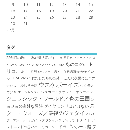
9
10
11
12
13
14
15
16
17
18
19
20
21
22
23
24
25
26
27
28
29
30
31
« 7月
タグ
22年目の告白―私が殺人犯です―
50回目のファーストキス
あのコの、ト
HiGH&LOW THE MOVIE 2 / END OF SKY
リコ。
かぞくい
あゝ、荒野
いつまた、君と 何日君再来
ろ―RAILWAYS わたしたちの出発―
こんな夜更けにバナ
ウスケボーイズ
ナかよ 愛しき実話
ウタモノ
ガタリ
シュガー・ラッシュ：オ​ンライン
オーシャンズ８
ジュラシック・ワールド／炎の王国
ジ
ス
ョジョの奇妙な冒険 ダイヤモンドは砕けない
ター・ウォーズ／最後のジェダイ
スパイ
デイアンドナイト
デ
ダーマン：ホームカミング
ダンケルク
ドラゴンボール超 ブ
ットエンドの思い出
トリガール！