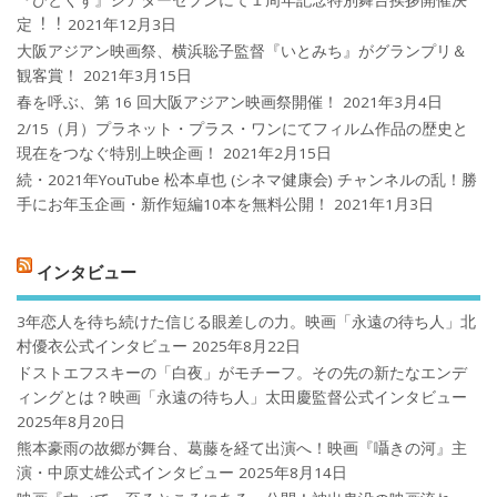
『ひとくず』シアターセブンにて１周年記念特別舞台挨拶開催決
定︕︕
2021年12月3日
大阪アジアン映画祭、横浜聡子監督『いとみち』がグランプリ＆
観客賞！
2021年3月15日
春を呼ぶ、第 16 回大阪アジアン映画祭開催！
2021年3月4日
2/15（月）プラネット・プラス・ワンにてフィルム作品の歴史と
現在をつなぐ特別上映企画！
2021年2月15日
続・2021年YouTube 松本卓也 (シネマ健康会) チャンネルの乱！勝
手にお年玉企画・新作短編10本を無料公開！
2021年1月3日
インタビュー
3年恋人を待ち続けた信じる眼差しの力。映画「永遠の待ち人」北
村優衣公式インタビュー
2025年8月22日
ドストエフスキーの「白夜」がモチーフ。その先の新たなエンデ
ィングとは？映画「永遠の待ち人」太田慶監督公式インタビュー
2025年8月20日
熊本豪雨の故郷が舞台、葛藤を経て出演へ！映画『囁きの河』主
演・中原丈雄公式インタビュー
2025年8月14日