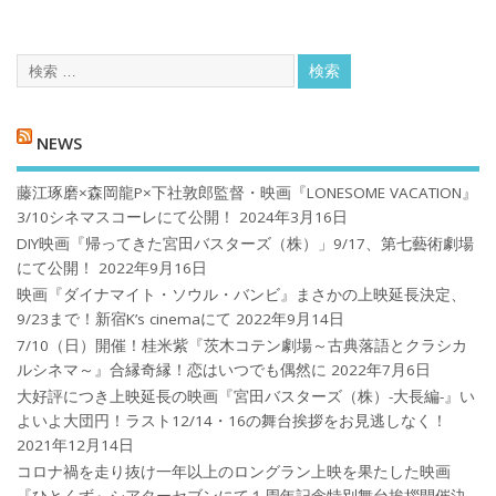
NEWS
藤江琢磨×森岡龍P×下社敦郎監督・映画『LONESOME VACATION』
3/10シネマスコーレにて公開！
2024年3月16日
DIY映画『帰ってきた宮田バスターズ（株）」9/17、第七藝術劇場
にて公開！
2022年9月16日
映画『ダイナマイト・ソウル・バンビ』まさかの上映延長決定、
9/23まで！新宿K’s cinemaにて
2022年9月14日
7/10（日）開催！桂米紫『茨木コテン劇場～古典落語とクラシカ
ルシネマ～』合縁奇縁！恋はいつでも偶然に
2022年7月6日
大好評につき上映延長の映画『宮田バスターズ（株）-大長編-』い
よいよ大団円！ラスト12/14・16の舞台挨拶をお見逃しなく！
2021年12月14日
コロナ禍を⾛り抜け⼀年以上のロングラン上映を果たした映画