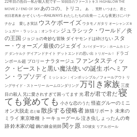
22年目の告白―私が殺人犯です―
50回目のファーストキス
HiGH&LOW THE
あのコの、トリコ。
MOVIE 2 / END OF SKY
あゝ、荒野
いつまた、君と
かぞくいろ―RAILWAYS わたしたちの出発―
こんな夜更けにバナ
何日君再来
ウスケボーイズ
ナかよ 愛しき実話
ウタモノガタリ
オーシャンズ８
ジュラシック・ワールド／炎
シュガー・ラッシュ：オ​ンライン
の王国
スタ
ジョジョの奇妙な冒険 ダイヤモンドは砕けない
ー・ウォーズ／最後のジェダイ
スパイダーマン：ホームカミン
ドラゴ
デイアンドナイト
デットエンドの思い出
グ
ダンケルク
トリガール！
ファンタスティッ
ナラタージュ
ンボール超 ブロリー
ク・ビーストと黒い魔法使いの誕生
ボヘミア
ン・ラプソディ
ミッション：インポッシブル／フォールアウト
リ
万引き家族
三度
ングサイド・ストーリー
ルームロンダリング
寝
君が君で君だ
目の殺人
兄に愛されすぎて困ってます
光
ても覚めても
怪盗グルーのミニ
小さな恋のうた
散歩する侵略者
オン大脱走
旅猫リポート
未来の
恋と嘘
ミライ
東京喰種 トーキョーグール
泣き虫しょったんの奇
関ヶ原
跡
鈴木家の嘘
鋼の錬金術師
３D彼女 リアルガール