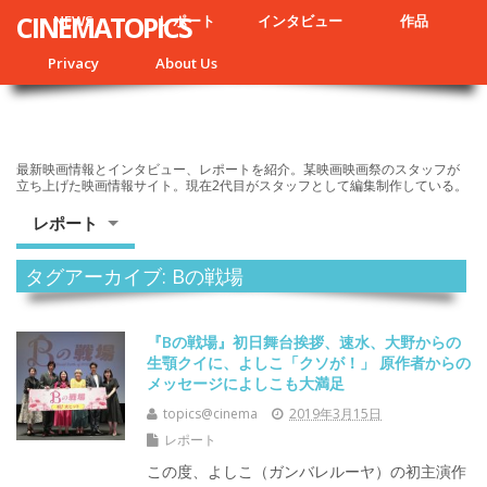
CINEMATOPICS
NEWS
レポート
インタビュー
作品
Privacy
About Us
最新映画情報とインタビュー、レポートを紹介。某映画映画祭のスタッフが
立ち上げた映画情報サイト。現在2代目がスタッフとして編集制作している。
レポート
タグアーカイブ: Bの戦場
『Bの戦場』初日舞台挨拶、速水、大野からの
生顎クイに、よしこ「クソが！」 原作者からの
メッセージによしこも大満足
topics@cinema
2019年3月15日
レポート
この度、よしこ（ガンバレルーヤ）の初主演作