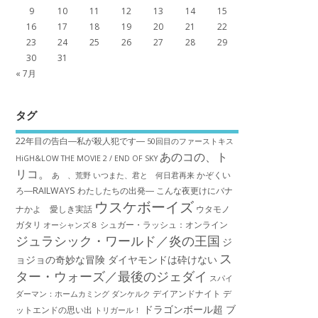
9
10
11
12
13
14
15
16
17
18
19
20
21
22
23
24
25
26
27
28
29
30
31
« 7月
タグ
22年目の告白―私が殺人犯です―
50回目のファーストキス
あのコの、ト
HiGH&LOW THE MOVIE 2 / END OF SKY
リコ。
かぞくい
あゝ、荒野
いつまた、君と 何日君再来
ろ―RAILWAYS わたしたちの出発―
こんな夜更けにバナ
ウスケボーイズ
ナかよ 愛しき実話
ウタモノ
ガタリ
シュガー・ラッシュ：オ​ンライン
オーシャンズ８
ジュラシック・ワールド／炎の王国
ジ
ス
ョジョの奇妙な冒険 ダイヤモンドは砕けない
ター・ウォーズ／最後のジェダイ
スパイ
デイアンドナイト
デ
ダーマン：ホームカミング
ダンケルク
ドラゴンボール超 ブ
ットエンドの思い出
トリガール！