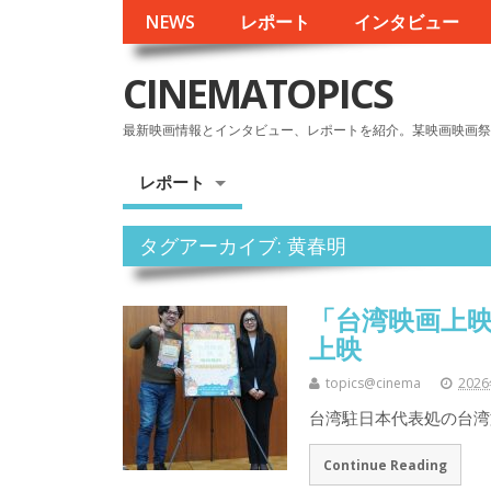
NEWS
レポート
インタビュー
CINEMATOPICS
最新映画情報とインタビュー、レポートを紹介。某映画映画祭
レポート
タグアーカイブ: 黄春明
「台湾映画上映
上映
topics@cinema
202
台湾駐日本代表処の台湾
Continue Reading