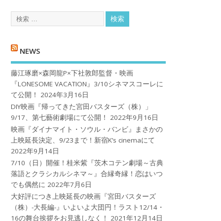
NEWS
藤江琢磨×森岡龍P×下社敦郎監督・映画
『LONESOME VACATION』3/10シネマスコーレに
て公開！
2024年3月16日
DIY映画『帰ってきた宮田バスターズ（株）」
9/17、第七藝術劇場にて公開！
2022年9月16日
映画『ダイナマイト・ソウル・バンビ』まさかの
上映延長決定、9/23まで！新宿K’s cinemaにて
2022年9月14日
7/10（日）開催！桂米紫『茨木コテン劇場～古典
落語とクラシカルシネマ～』合縁奇縁！恋はいつ
でも偶然に
2022年7月6日
大好評につき上映延長の映画『宮田バスターズ
（株）-大長編-』いよいよ大団円！ラスト12/14・
16の舞台挨拶をお見逃しなく！
2021年12月14日