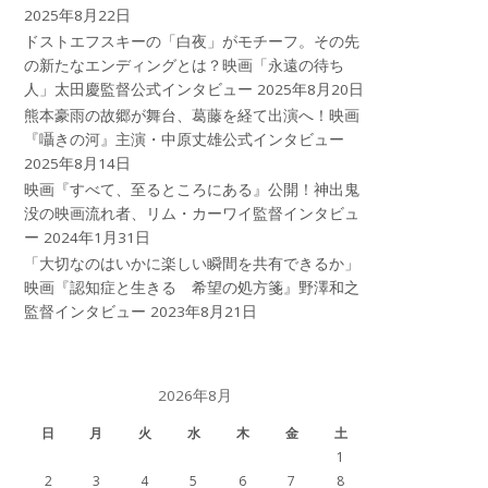
2025年8月22日
ドストエフスキーの「白夜」がモチーフ。その先
の新たなエンディングとは？映画「永遠の待ち
人」太田慶監督公式インタビュー
2025年8月20日
熊本豪雨の故郷が舞台、葛藤を経て出演へ！映画
『囁きの河』主演・中原丈雄公式インタビュー
2025年8月14日
映画『すべて、至るところにある』公開！神出鬼
没の映画流れ者、リム・カーワイ監督インタビュ
ー
2024年1月31日
「大切なのはいかに楽しい瞬間を共有できるか」
映画『認知症と生きる 希望の処方箋』野澤和之
監督インタビュー
2023年8月21日
2026年8月
日
月
火
水
木
金
土
1
2
3
4
5
6
7
8