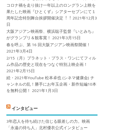
コロナ禍を⾛り抜け⼀年以上のロングラン上映を
果たした映画『ひとくず』シアターセブンにて１
周年記念特別舞台挨拶開催決定︕︕
2021年12月3
日
大阪アジアン映画祭、横浜聡子監督『いとみち』
がグランプリ＆観客賞！
2021年3月15日
春を呼ぶ、第 16 回大阪アジアン映画祭開催！
2021年3月4日
2/15（月）プラネット・プラス・ワンにてフィル
ム作品の歴史と現在をつなぐ特別上映企画！
2021年2月15日
続・2021年YouTube 松本卓也 (シネマ健康会) チ
ャンネルの乱！勝手にお年玉企画・新作短編10本
を無料公開！
2021年1月3日
インタビュー
3年恋人を待ち続けた信じる眼差しの力。映画
「永遠の待ち人」北村優衣公式インタビュー