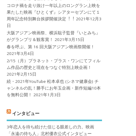
コロナ禍を⾛り抜け⼀年以上のロングラン上映を
果たした映画『ひとくず』シアターセブンにて１
周年記念特別舞台挨拶開催決定︕︕
2021年12月3
日
大阪アジアン映画祭、横浜聡子監督『いとみち』
がグランプリ＆観客賞！
2021年3月15日
春を呼ぶ、第 16 回大阪アジアン映画祭開催！
2021年3月4日
2/15（月）プラネット・プラス・ワンにてフィル
ム作品の歴史と現在をつなぐ特別上映企画！
2021年2月15日
続・2021年YouTube 松本卓也 (シネマ健康会) チ
ャンネルの乱！勝手にお年玉企画・新作短編10本
を無料公開！
2021年1月3日
インタビュー
3年恋人を待ち続けた信じる眼差しの力。映画
「永遠の待ち人」北村優衣公式インタビュー