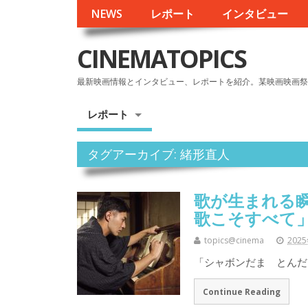
NEWS
レポート
インタビュー
CINEMATOPICS
最新映画情報とインタビュー、レポートを紹介。某映画映画祭
レポート
タグアーカイブ: 緒形直⼈
歌が生まれる
歌こそすべて」
topics@cinema
202
「シャボンだま とんだ
Continue Reading