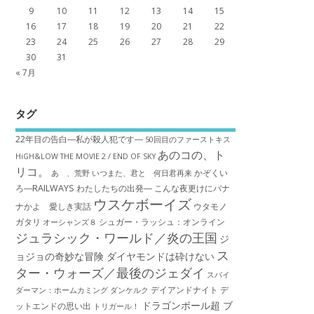
9
10
11
12
13
14
15
16
17
18
19
20
21
22
23
24
25
26
27
28
29
30
31
« 7月
タグ
22年目の告白―私が殺人犯です―
50回目のファーストキス
あのコの、ト
HiGH&LOW THE MOVIE 2 / END OF SKY
リコ。
かぞくい
あゝ、荒野
いつまた、君と 何日君再来
ろ―RAILWAYS わたしたちの出発―
こんな夜更けにバナ
ウスケボーイズ
ナかよ 愛しき実話
ウタモノ
ガタリ
シュガー・ラッシュ：オ​ンライン
オーシャンズ８
ジュラシック・ワールド／炎の王国
ジ
ス
ョジョの奇妙な冒険 ダイヤモンドは砕けない
ター・ウォーズ／最後のジェダイ
スパイ
デイアンドナイト
デ
ダーマン：ホームカミング
ダンケルク
ドラゴンボール超 ブ
ットエンドの思い出
トリガール！