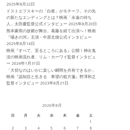
2025年8月22日
ドストエフスキーの「白夜」がモチーフ。その先
の新たなエンディングとは？映画「永遠の待ち
人」太田慶監督公式インタビュー
2025年8月20日
熊本豪雨の故郷が舞台、葛藤を経て出演へ！映画
『囁きの河』主演・中原丈雄公式インタビュー
2025年8月14日
映画『すべて、至るところにある』公開！神出鬼
没の映画流れ者、リム・カーワイ監督インタビュ
ー
2024年1月31日
「大切なのはいかに楽しい瞬間を共有できるか」
映画『認知症と生きる 希望の処方箋』野澤和之
監督インタビュー
2023年8月21日
2026年8月
日
月
火
水
木
金
土
1
2
3
4
5
6
7
8