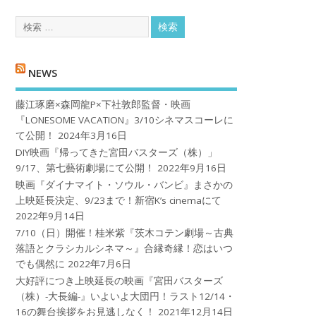
NEWS
藤江琢磨×森岡龍P×下社敦郎監督・映画
『LONESOME VACATION』3/10シネマスコーレに
て公開！
2024年3月16日
DIY映画『帰ってきた宮田バスターズ（株）」
9/17、第七藝術劇場にて公開！
2022年9月16日
映画『ダイナマイト・ソウル・バンビ』まさかの
上映延長決定、9/23まで！新宿K’s cinemaにて
2022年9月14日
7/10（日）開催！桂米紫『茨木コテン劇場～古典
落語とクラシカルシネマ～』合縁奇縁！恋はいつ
でも偶然に
2022年7月6日
大好評につき上映延長の映画『宮田バスターズ
（株）-大長編-』いよいよ大団円！ラスト12/14・
16の舞台挨拶をお見逃しなく！
2021年12月14日