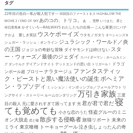
タグ
22年目の告白―私が殺人犯です―
50回目のファーストキス
HiGH&LOW THE
あのコの、トリコ。
MOVIE 2 / END OF SKY
あゝ、荒野
いつまた、君と
かぞくいろ―RAILWAYS わたしたちの出発―
こんな夜更けにバナ
何日君再来
ウスケボーイズ
ナかよ 愛しき実話
ウタモノガタリ
オーシャンズ８
ジュラシック・ワールド／炎
シュガー・ラッシュ：オ​ンライン
の王国
スタ
ジョジョの奇妙な冒険 ダイヤモンドは砕けない
ー・ウォーズ／最後のジェダイ
スパイダーマン：ホームカミン
ドラゴ
デイアンドナイト
デットエンドの思い出
グ
ダンケルク
トリガール！
ファンタスティッ
ナラタージュ
ンボール超 ブロリー
ク・ビーストと黒い魔法使いの誕生
ボヘミア
ン・ラプソディ
ミッション：インポッシブル／フォールアウト
リ
万引き家族
三度
ングサイド・ストーリー
ルームロンダリング
寝
君が君で君だ
目の殺人
兄に愛されすぎて困ってます
光
ても覚めても
怪盗グルーのミニ
小さな恋のうた
散歩する侵略者
オン大脱走
旅猫リポート
未来の
恋と嘘
ミライ
東京喰種 トーキョーグール
泣き虫しょったんの奇