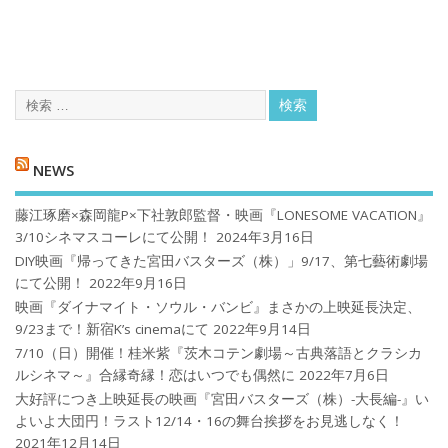
NEWS
藤江琢磨×森岡龍P×下社敦郎監督・映画『LONESOME VACATION』
3/10シネマスコーレにて公開！
2024年3月16日
DIY映画『帰ってきた宮田バスターズ（株）」9/17、第七藝術劇場
にて公開！
2022年9月16日
映画『ダイナマイト・ソウル・バンビ』まさかの上映延長決定、
9/23まで！新宿K’s cinemaにて
2022年9月14日
7/10（日）開催！桂米紫『茨木コテン劇場～古典落語とクラシカ
ルシネマ～』合縁奇縁！恋はいつでも偶然に
2022年7月6日
大好評につき上映延長の映画『宮田バスターズ（株）-大長編-』い
よいよ大団円！ラスト12/14・16の舞台挨拶をお見逃しなく！
2021年12月14日