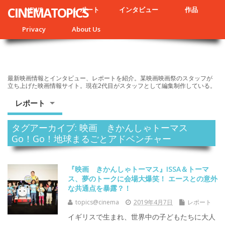
CINEMATOPICS
NEWS
レポート
インタビュー
作品
Privacy
About Us
最新映画情報とインタビュー、レポートを紹介。某映画映画祭のスタッフが
立ち上げた映画情報サイト。現在2代目がスタッフとして編集制作している。
レポート
タグアーカイブ: 映画 きかんしゃトーマス
Go！Go！地球まるごとアドベンチャー
『映画 きかんしゃトーマス』ISSA＆トーマ
ス、夢のトークに会場大爆笑！ エースとの意外
な共通点を暴露？！
topics@cinema
2019年4月7日
レポート
イギリスで生まれ、世界中の子どもたちに大人