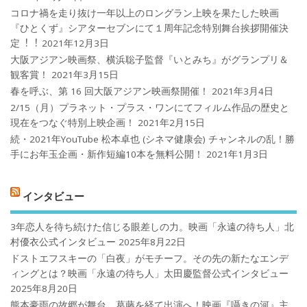
コロナ禍を⾛り抜け⼀年以上のロングラン上映を果たした映画
『ひとくず』シアターセブンにて１周年記念特別舞台挨拶開催決
定︕︕
2021年12月3日
大阪アジアン映画祭、横浜聡子監督『いとみち』がグランプリ＆
観客賞！
2021年3月15日
春を呼ぶ、第 16 回大阪アジアン映画祭開催！
2021年3月4日
2/15（月）プラネット・プラス・ワンにてフィルム作品の歴史と
現在をつなぐ特別上映企画！
2021年2月15日
続・2021年YouTube 松本卓也 (シネマ健康会) チャンネルの乱！勝
手にお年玉企画・新作短編10本を無料公開！
2021年1月3日
インタビュー
3年恋人を待ち続けた信じる眼差しの力。映画「永遠の待ち人」北
村優衣公式インタビュー
2025年8月22日
ドストエフスキーの「白夜」がモチーフ。その先の新たなエンデ
ィングとは？映画「永遠の待ち人」太田慶監督公式インタビュー
2025年8月20日
熊本豪雨の故郷が舞台、葛藤を経て出演へ！映画『囁きの河』主