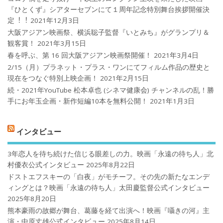
『ひとくず』シアターセブンにて１周年記念特別舞台挨拶開催決
定︕︕
2021年12月3日
大阪アジアン映画祭、横浜聡子監督『いとみち』がグランプリ＆
観客賞！
2021年3月15日
春を呼ぶ、第 16 回大阪アジアン映画祭開催！
2021年3月4日
2/15（月）プラネット・プラス・ワンにてフィルム作品の歴史と
現在をつなぐ特別上映企画！
2021年2月15日
続・2021年YouTube 松本卓也 (シネマ健康会) チャンネルの乱！勝
手にお年玉企画・新作短編10本を無料公開！
2021年1月3日
インタビュー
3年恋人を待ち続けた信じる眼差しの力。映画「永遠の待ち人」北
村優衣公式インタビュー
2025年8月22日
ドストエフスキーの「白夜」がモチーフ。その先の新たなエンデ
ィングとは？映画「永遠の待ち人」太田慶監督公式インタビュー
2025年8月20日
熊本豪雨の故郷が舞台、葛藤を経て出演へ！映画『囁きの河』主
演・中原丈雄公式インタビュー
2025年8月14日