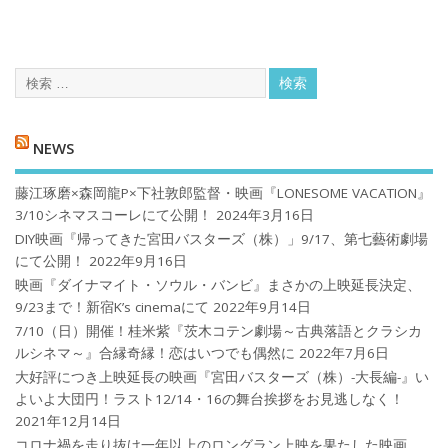
NEWS
藤江琢磨×森岡龍P×下社敦郎監督・映画『LONESOME VACATION』
3/10シネマスコーレにて公開！
2024年3月16日
DIY映画『帰ってきた宮田バスターズ（株）」9/17、第七藝術劇場
にて公開！
2022年9月16日
映画『ダイナマイト・ソウル・バンビ』まさかの上映延長決定、
9/23まで！新宿K’s cinemaにて
2022年9月14日
7/10（日）開催！桂米紫『茨木コテン劇場～古典落語とクラシカ
ルシネマ～』合縁奇縁！恋はいつでも偶然に
2022年7月6日
大好評につき上映延長の映画『宮田バスターズ（株）-大長編-』い
よいよ大団円！ラスト12/14・16の舞台挨拶をお見逃しなく！
2021年12月14日
コロナ禍を⾛り抜け⼀年以上のロングラン上映を果たした映画