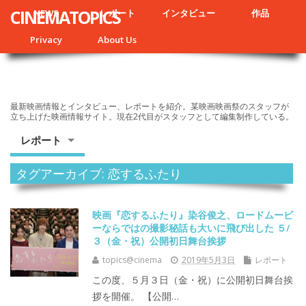
CINEMATOPICS
NEWS
レポート
インタビュー
作品
Privacy
About Us
最新映画情報とインタビュー、レポートを紹介。某映画映画祭のスタッフが
立ち上げた映画情報サイト。現在2代目がスタッフとして編集制作している。
レポート
タグアーカイブ: 恋するふたり
映画『恋するふたり』染谷俊之、ロードムービ
ーならではの撮影秘話も大いに飛び出した ５/
３（金・祝）公開初日舞台挨拶
topics@cinema
2019年5月3日
レポート
この度、５月３日（金・祝）に公開初日舞台挨
拶を開催。 【公開…