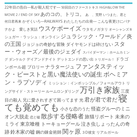
22年目の告白―私が殺人犯です―
50回目のファーストキス
HiGH&LOW THE
あのコの、トリコ。
MOVIE 2 / END OF SKY
あゝ、荒野
いつまた、君と
かぞくいろ―RAILWAYS わたしたちの出発―
こんな夜更けにバナ
何日君再来
ウスケボーイズ
ナかよ 愛しき実話
ウタモノガタリ
オーシャンズ８
ジュラシック・ワールド／炎
シュガー・ラッシュ：オ​ンライン
の王国
スタ
ジョジョの奇妙な冒険 ダイヤモンドは砕けない
ー・ウォーズ／最後のジェダイ
スパイダーマン：ホームカミン
ドラゴ
デイアンドナイト
デットエンドの思い出
グ
ダンケルク
トリガール！
ファンタスティッ
ナラタージュ
ンボール超 ブロリー
ク・ビーストと黒い魔法使いの誕生
ボヘミア
ン・ラプソディ
ミッション：インポッシブル／フォールアウト
リ
万引き家族
三度
ングサイド・ストーリー
ルームロンダリング
寝
君が君で君だ
目の殺人
兄に愛されすぎて困ってます
光
ても覚めても
怪盗グルーのミニ
小さな恋のうた
散歩する侵略者
オン大脱走
旅猫リポート
未来の
恋と嘘
ミライ
東京喰種 トーキョーグール
泣き虫しょったんの奇
関ヶ原
跡
鈴木家の嘘
鋼の錬金術師
３D彼女 リアルガール