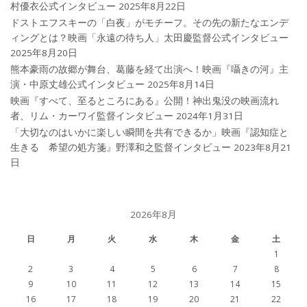
村優衣公式インタビュー
2025年8月22日
ドストエフスキーの「白夜」がモチーフ。その先の新たなエンデ
ィングとは？映画「永遠の待ち人」太田慶監督公式インタビュー
2025年8月20日
熊本豪雨の故郷が舞台、葛藤を経て出演へ！映画『囁きの河』主
演・中原丈雄公式インタビュー
2025年8月14日
映画『すべて、至るところにある』公開！神出鬼没の映画流れ
者、リム・カーワイ監督インタビュー
2024年1月31日
「大切なのはいかに楽しい瞬間を共有できるか」映画『認知症と
生きる 希望の処方箋』野澤和之監督インタビュー
2023年8月21
日
2026年8月
日
月
火
水
木
金
土
1
2
3
4
5
6
7
8
9
10
11
12
13
14
15
16
17
18
19
20
21
22