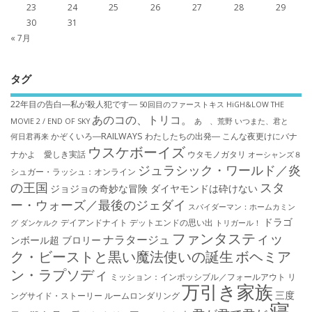
23
24
25
26
27
28
29
30
31
« 7月
タグ
22年目の告白―私が殺人犯です―
50回目のファーストキス
HiGH&LOW THE
あのコの、トリコ。
MOVIE 2 / END OF SKY
あゝ、荒野
いつまた、君と
かぞくいろ―RAILWAYS わたしたちの出発―
こんな夜更けにバナ
何日君再来
ウスケボーイズ
ナかよ 愛しき実話
ウタモノガタリ
オーシャンズ８
ジュラシック・ワールド／炎
シュガー・ラッシュ：オ​ンライン
の王国
スタ
ジョジョの奇妙な冒険 ダイヤモンドは砕けない
ー・ウォーズ／最後のジェダイ
スパイダーマン：ホームカミン
ドラゴ
デイアンドナイト
デットエンドの思い出
グ
ダンケルク
トリガール！
ファンタスティッ
ナラタージュ
ンボール超 ブロリー
ク・ビーストと黒い魔法使いの誕生
ボヘミア
ン・ラプソディ
ミッション：インポッシブル／フォールアウト
リ
万引き家族
三度
ングサイド・ストーリー
ルームロンダリング
寝