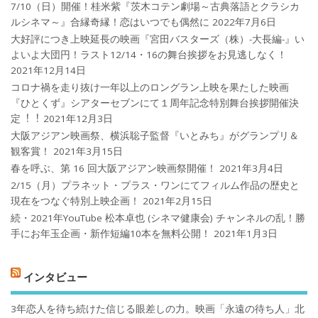
7/10（日）開催！桂米紫『茨木コテン劇場～古典落語とクラシカ
ルシネマ～』合縁奇縁！恋はいつでも偶然に
2022年7月6日
大好評につき上映延長の映画『宮田バスターズ（株）-大長編-』い
よいよ大団円！ラスト12/14・16の舞台挨拶をお見逃しなく！
2021年12月14日
コロナ禍を⾛り抜け⼀年以上のロングラン上映を果たした映画
『ひとくず』シアターセブンにて１周年記念特別舞台挨拶開催決
定︕︕
2021年12月3日
大阪アジアン映画祭、横浜聡子監督『いとみち』がグランプリ＆
観客賞！
2021年3月15日
春を呼ぶ、第 16 回大阪アジアン映画祭開催！
2021年3月4日
2/15（月）プラネット・プラス・ワンにてフィルム作品の歴史と
現在をつなぐ特別上映企画！
2021年2月15日
続・2021年YouTube 松本卓也 (シネマ健康会) チャンネルの乱！勝
手にお年玉企画・新作短編10本を無料公開！
2021年1月3日
インタビュー
3年恋人を待ち続けた信じる眼差しの力。映画「永遠の待ち人」北