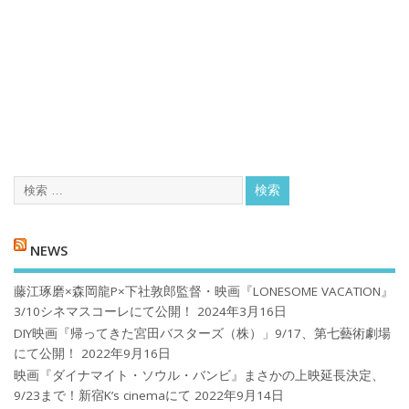
NEWS
藤江琢磨×森岡龍P×下社敦郎監督・映画『LONESOME VACATION』
3/10シネマスコーレにて公開！
2024年3月16日
DIY映画『帰ってきた宮田バスターズ（株）」9/17、第七藝術劇場
にて公開！
2022年9月16日
映画『ダイナマイト・ソウル・バンビ』まさかの上映延長決定、
9/23まで！新宿K’s cinemaにて
2022年9月14日