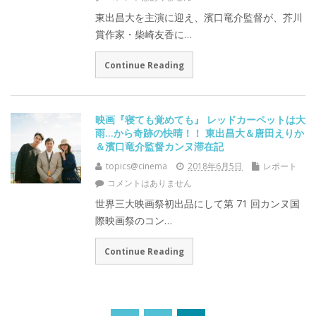
東出昌大を主演に迎え、濱口竜介監督が、芥川
賞作家・柴崎友香に…
Continue Reading
映画『寝ても覚めても』 レッドカーペットは大
雨…から奇跡の快晴！！ 東出昌大＆唐田えりか
＆濱口竜介監督カンヌ滞在記
topics@cinema
2018年6月5日
レポート
コメントはありません
世界三大映画祭初出品にして第 71 回カンヌ国
際映画祭のコン…
Continue Reading