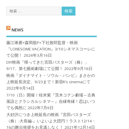
NEWS
藤江琢磨×森岡龍P×下社敦郎監督・映画
『LONESOME VACATION』3/10シネマスコーレに
て公開！
2024年3月16日
DIY映画『帰ってきた宮田バスターズ（株）」
9/17、第七藝術劇場にて公開！
2022年9月16日
映画『ダイナマイト・ソウル・バンビ』まさかの
上映延長決定、9/23まで！新宿K’s cinemaにて
2022年9月14日
7/10（日）開催！桂米紫『茨木コテン劇場～古典
落語とクラシカルシネマ～』合縁奇縁！恋はいつ
でも偶然に
2022年7月6日
大好評につき上映延長の映画『宮田バスターズ
（株）-大長編-』いよいよ大団円！ラスト12/14・
16の舞台挨拶をお見逃しなく！
2021年12月14日