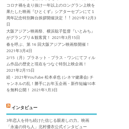
コロナ禍を⾛り抜け⼀年以上のロングラン上映を
果たした映画『ひとくず』シアターセブンにて１
周年記念特別舞台挨拶開催決定︕︕
2021年12月3
日
大阪アジアン映画祭、横浜聡子監督『いとみち』
がグランプリ＆観客賞！
2021年3月15日
春を呼ぶ、第 16 回大阪アジアン映画祭開催！
2021年3月4日
2/15（月）プラネット・プラス・ワンにてフィル
ム作品の歴史と現在をつなぐ特別上映企画！
2021年2月15日
続・2021年YouTube 松本卓也 (シネマ健康会) チ
ャンネルの乱！勝手にお年玉企画・新作短編10本
を無料公開！
2021年1月3日
インタビュー
3年恋人を待ち続けた信じる眼差しの力。映画
「永遠の待ち人」北村優衣公式インタビュー