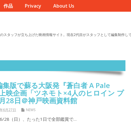
作品
Privacy
About Us
のスタッフが立ち上げた映画情報サイト。現在2代目がスタッフとして編集制作し
集版で蘇る大阪発『蒼白者 A Pale
〜上映企画「ツネモト×4人のヒロイン プ
月28日＠神戸映画資料館
6年6月27日
NEWS
/28（日）、たった1日で全部鑑賞で…