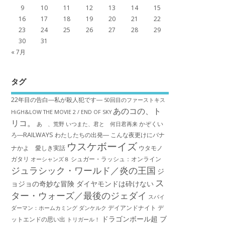
9
10
11
12
13
14
15
16
17
18
19
20
21
22
23
24
25
26
27
28
29
30
31
« 7月
タグ
22年目の告白―私が殺人犯です―
50回目のファーストキス
あのコの、ト
HiGH&LOW THE MOVIE 2 / END OF SKY
リコ。
かぞくい
あゝ、荒野
いつまた、君と 何日君再来
ろ―RAILWAYS わたしたちの出発―
こんな夜更けにバナ
ウスケボーイズ
ナかよ 愛しき実話
ウタモノ
ガタリ
シュガー・ラッシュ：オ​ンライン
オーシャンズ８
ジュラシック・ワールド／炎の王国
ジ
ス
ョジョの奇妙な冒険 ダイヤモンドは砕けない
ター・ウォーズ／最後のジェダイ
スパイ
デイアンドナイト
デ
ダーマン：ホームカミング
ダンケルク
ドラゴンボール超 ブ
ットエンドの思い出
トリガール！