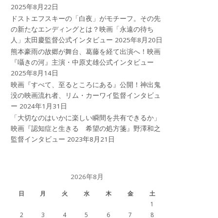
2025年8月22日
ドストエフスキーの「白夜」がモチーフ。その先
の新たなエンディングとは？映画「永遠の待ち
人」太田慶監督公式インタビュー
2025年8月20日
熊本豪雨の故郷が舞台、葛藤を経て出演へ！映画
『囁きの河』主演・中原丈雄公式インタビュー
2025年8月14日
映画『すべて、至るところにある』公開！神出鬼
没の映画流れ者、リム・カーワイ監督インタビュ
ー
2024年1月31日
「大切なのはいかに楽しい瞬間を共有できるか」
映画『認知症と生きる 希望の処方箋』野澤和之
監督インタビュー
2023年8月21日
2026年8月
日
月
火
水
木
金
土
1
2
3
4
5
6
7
8