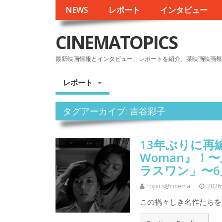
NEWS
レポート
インタビュー
CINEMATOPICS
最新映画情報とインタビュー、レポートを紹介。某映画映画祭
レポート
タグアーカイブ: 吉谷彩子
13年ぶりに再編
Woman』！
ラスワン」〜6
topics@cinema
202
この禍々しき名作たちを6