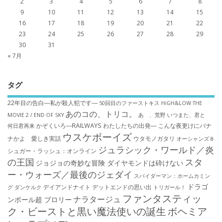
2
3
4
5
6
7
8
9
10
11
12
13
14
15
16
17
18
19
20
21
22
23
24
25
26
27
28
29
30
31
« 7月
タグ
22年目の告白―私が殺人犯です―
50回目のファーストキス
HiGH&LOW THE
あのコの、トリコ。
MOVIE 2 / END OF SKY
あゝ、荒野
いつまた、君と
かぞくいろ―RAILWAYS わたしたちの出発―
こんな夜更けにバナ
何日君再来
ウスケボーイズ
ナかよ 愛しき実話
ウタモノガタリ
オーシャンズ８
ジュラシック・ワールド／炎
シュガー・ラッシュ：オ​ンライン
の王国
スタ
ジョジョの奇妙な冒険 ダイヤモンドは砕けない
ー・ウォーズ／最後のジェダイ
スパイダーマン：ホームカミン
ドラゴ
デイアンドナイト
デットエンドの思い出
グ
ダンケルク
トリガール！
ファンタスティッ
ナラタージュ
ンボール超 ブロリー
ク・ビーストと黒い魔法使いの誕生
ボヘミア