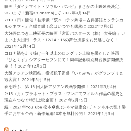
映画『ダイナマイト・ソウル・バンビ』まさかの上映延長決定、
9/23まで！新宿K’s cinemaにて
2022年9月14日
7/10（日）開催！桂米紫『茨木コテン劇場～古典落語とクラシカ
ルシネマ～』合縁奇縁！恋はいつでも偶然に
2022年7月6日
大好評につき上映延長の映画『宮田バスターズ（株）-大長編-』い
よいよ大団円！ラスト12/14・16の舞台挨拶をお見逃しなく！
2021年12月14日
コロナ禍を⾛り抜け⼀年以上のロングラン上映を果たした映画
『ひとくず』シアターセブンにて１周年記念特別舞台挨拶開催決
定︕︕
2021年12月3日
大阪アジアン映画祭、横浜聡子監督『いとみち』がグランプリ＆
観客賞！
2021年3月15日
春を呼ぶ、第 16 回大阪アジアン映画祭開催！
2021年3月4日
2/15（月）プラネット・プラス・ワンにてフィルム作品の歴史と
現在をつなぐ特別上映企画！
2021年2月15日
続・2021年YouTube 松本卓也 (シネマ健康会) チャンネルの乱！勝
手にお年玉企画・新作短編10本を無料公開！
2021年1月3日