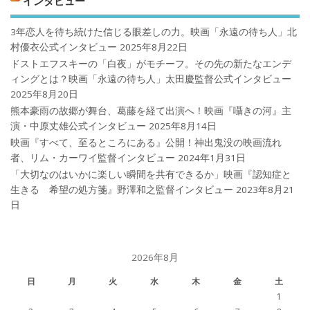
インタビュー
3年恋人を待ち続けた信じる眼差しの力。映画「永遠の待ち人」北
村優衣公式インタビュー
2025年8月22日
ドストエフスキーの「白夜」がモチーフ。その先の新たなエンデ
ィングとは？映画「永遠の待ち人」太田慶監督公式インタビュー
2025年8月20日
熊本豪雨の故郷が舞台、葛藤を経て出演へ！映画『囁きの河』主
演・中原丈雄公式インタビュー
2025年8月14日
映画『すべて、至るところにある』公開！神出鬼没の映画流れ
者、リム・カーワイ監督インタビュー
2024年1月31日
「大切なのはいかに楽しい瞬間を共有できるか」映画『認知症と
生きる 希望の処方箋』野澤和之監督インタビュー
2023年8月21
日
2026年8月
日
月
火
水
木
金
土
1