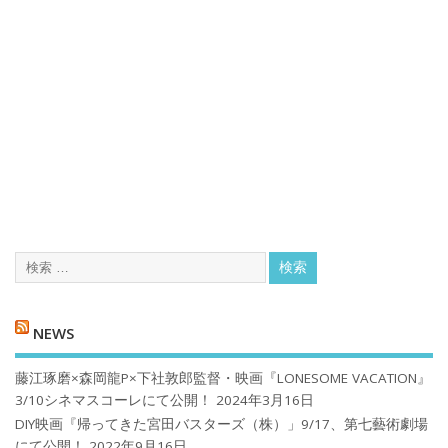
NEWS
藤江琢磨×森岡龍P×下社敦郎監督・映画『LONESOME VACATION』
3/10シネマスコーレにて公開！
2024年3月16日
DIY映画『帰ってきた宮田バスターズ（株）」9/17、第七藝術劇場
にて公開！
2022年9月16日