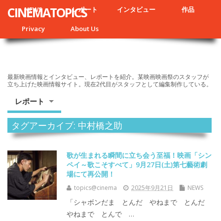
CINEMATOPICS
NEWS
レポート
インタビュー
作品
Privacy
About Us
最新映画情報とインタビュー、レポートを紹介。某映画映画祭のスタッフが
立ち上げた映画情報サイト。現在2代目がスタッフとして編集制作している。
レポート
タグアーカイブ: 中村橋之助
歌が生まれる瞬間に立ち会う至福！映画「シン
ペイ～歌こそすべて」9月27日(土)第七藝術劇
場にて再公開！
topics@cinema
2025年9月21日
NEWS
「シャボンだま とんだ やねまで とんだ
やねまで とんで …