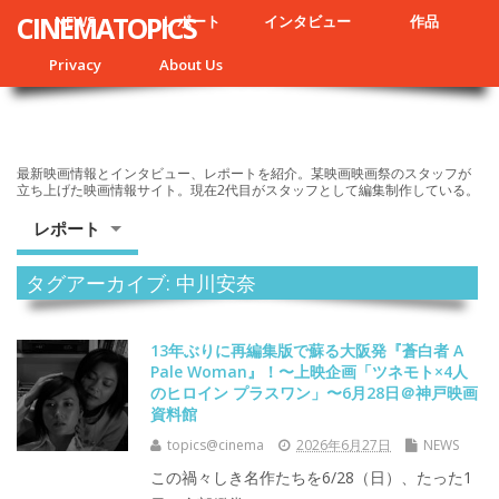
CINEMATOPICS
NEWS
レポート
インタビュー
作品
Privacy
About Us
最新映画情報とインタビュー、レポートを紹介。某映画映画祭のスタッフが
立ち上げた映画情報サイト。現在2代目がスタッフとして編集制作している。
レポート
タグアーカイブ: 中川安奈
13年ぶりに再編集版で蘇る大阪発『蒼白者 A
Pale Woman』！〜上映企画「ツネモト×4人
のヒロイン プラスワン」〜6月28日＠神戸映画
資料館
topics@cinema
2026年6月27日
NEWS
この禍々しき名作たちを6/28（日）、たった1