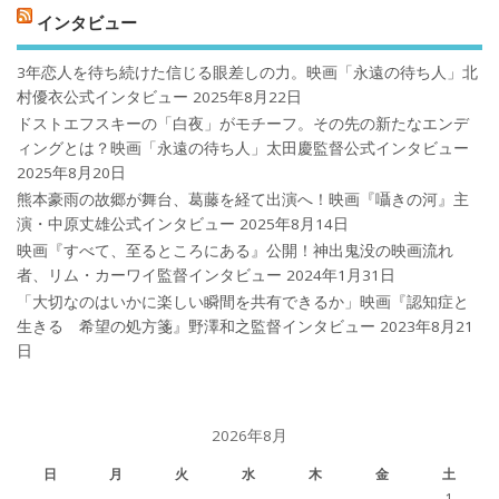
インタビュー
3年恋人を待ち続けた信じる眼差しの力。映画「永遠の待ち人」北
村優衣公式インタビュー
2025年8月22日
ドストエフスキーの「白夜」がモチーフ。その先の新たなエンデ
ィングとは？映画「永遠の待ち人」太田慶監督公式インタビュー
2025年8月20日
熊本豪雨の故郷が舞台、葛藤を経て出演へ！映画『囁きの河』主
演・中原丈雄公式インタビュー
2025年8月14日
映画『すべて、至るところにある』公開！神出鬼没の映画流れ
者、リム・カーワイ監督インタビュー
2024年1月31日
「大切なのはいかに楽しい瞬間を共有できるか」映画『認知症と
生きる 希望の処方箋』野澤和之監督インタビュー
2023年8月21
日
2026年8月
日
月
火
水
木
金
土
1