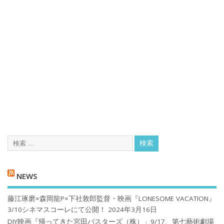
NEWS
藤江琢磨×森岡龍P×下社敦郎監督・映画『LONESOME VACATION』
3/10シネマスコーレにて公開！
2024年3月16日
DIY映画『帰ってきた宮田バスターズ（株）」9/17、第七藝術劇場