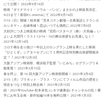
にて公開！
2022年9月16日
映画『ダイナマイト・ソウル・バンビ』まさかの上映延長決定、
9/23まで！新宿K’s cinemaにて
2022年9月14日
7/10（日）開催！桂米紫『茨木コテン劇場～古典落語とクラシカ
ルシネマ～』合縁奇縁！恋はいつでも偶然に
2022年7月6日
大好評につき上映延長の映画『宮田バスターズ（株）-大長編-』い
よいよ大団円！ラスト12/14・16の舞台挨拶をお見逃しなく！
2021年12月14日
コロナ禍を⾛り抜け⼀年以上のロングラン上映を果たした映画
『ひとくず』シアターセブンにて１周年記念特別舞台挨拶開催決
定︕︕
2021年12月3日
大阪アジアン映画祭、横浜聡子監督『いとみち』がグランプリ＆
観客賞！
2021年3月15日
春を呼ぶ、第 16 回大阪アジアン映画祭開催！
2021年3月4日
2/15（月）プラネット・プラス・ワンにてフィルム作品の歴史と
現在をつなぐ特別上映企画！
2021年2月15日
続・2021年YouTube 松本卓也 (シネマ健康会) チャンネルの乱！勝
手にお年玉企画・新作短編10本を無料公開！
2021年1月3日