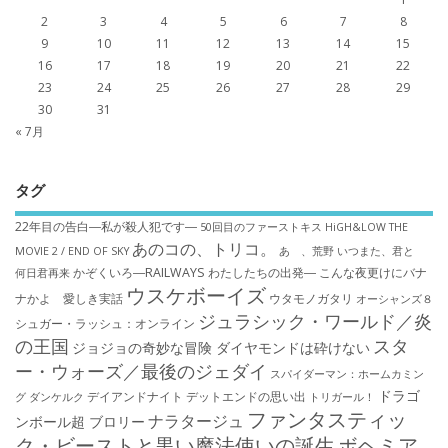
2
3
4
5
6
7
8
9
10
11
12
13
14
15
16
17
18
19
20
21
22
23
24
25
26
27
28
29
30
31
« 7月
タグ
22年目の告白―私が殺人犯です―
50回目のファーストキス
HiGH&LOW THE
あのコの、トリコ。
MOVIE 2 / END OF SKY
あゝ、荒野
いつまた、君と
かぞくいろ―RAILWAYS わたしたちの出発―
こんな夜更けにバナ
何日君再来
ウスケボーイズ
ナかよ 愛しき実話
ウタモノガタリ
オーシャンズ８
ジュラシック・ワールド／炎
シュガー・ラッシュ：オ​ンライン
の王国
スタ
ジョジョの奇妙な冒険 ダイヤモンドは砕けない
ー・ウォーズ／最後のジェダイ
スパイダーマン：ホームカミン
ドラゴ
デイアンドナイト
デットエンドの思い出
グ
ダンケルク
トリガール！
ファンタスティッ
ナラタージュ
ンボール超 ブロリー
ク・ビーストと黒い魔法使いの誕生
ボヘミア