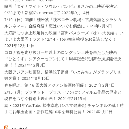
映画『ダイナマイト・ソウル・バンビ』まさかの上映延長決定、
9/23まで！新宿K’s cinemaにて
2022年9月14日
7/10（日）開催！桂米紫『茨木コテン劇場～古典落語とクラシカ
ルシネマ～』合縁奇縁！恋はいつでも偶然に
2022年7月6日
大好評につき上映延長の映画『宮田バスターズ（株）-大長編-』い
よいよ大団円！ラスト12/14・16の舞台挨拶をお見逃しなく！
2021年12月14日
コロナ禍を⾛り抜け⼀年以上のロングラン上映を果たした映画
『ひとくず』シアターセブンにて１周年記念特別舞台挨拶開催決
定︕︕
2021年12月3日
大阪アジアン映画祭、横浜聡子監督『いとみち』がグランプリ＆
観客賞！
2021年3月15日
春を呼ぶ、第 16 回大阪アジアン映画祭開催！
2021年3月4日
2/15（月）プラネット・プラス・ワンにてフィルム作品の歴史と
現在をつなぐ特別上映企画！
2021年2月15日
続・2021年YouTube 松本卓也 (シネマ健康会) チャンネルの乱！勝
手にお年玉企画・新作短編10本を無料公開！
2021年1月3日