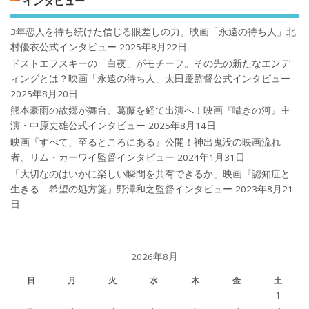
インタビュー
3年恋人を待ち続けた信じる眼差しの力。映画「永遠の待ち人」北
村優衣公式インタビュー
2025年8月22日
ドストエフスキーの「白夜」がモチーフ。その先の新たなエンデ
ィングとは？映画「永遠の待ち人」太田慶監督公式インタビュー
2025年8月20日
熊本豪雨の故郷が舞台、葛藤を経て出演へ！映画『囁きの河』主
演・中原丈雄公式インタビュー
2025年8月14日
映画『すべて、至るところにある』公開！神出鬼没の映画流れ
者、リム・カーワイ監督インタビュー
2024年1月31日
「大切なのはいかに楽しい瞬間を共有できるか」映画『認知症と
生きる 希望の処方箋』野澤和之監督インタビュー
2023年8月21
日
2026年8月
日
月
火
水
木
金
土
1