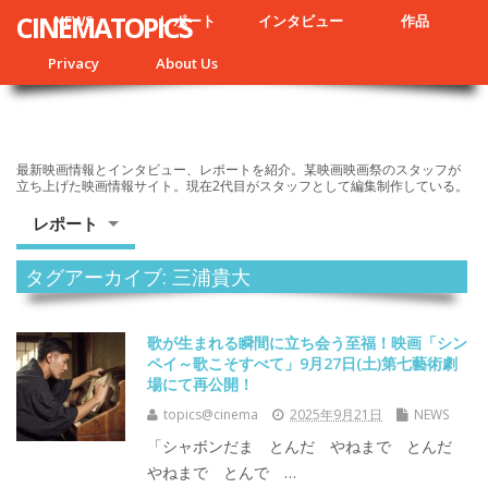
CINEMATOPICS
NEWS
レポート
インタビュー
作品
Privacy
About Us
最新映画情報とインタビュー、レポートを紹介。某映画映画祭のスタッフが
立ち上げた映画情報サイト。現在2代目がスタッフとして編集制作している。
レポート
タグアーカイブ: 三浦貴⼤
歌が生まれる瞬間に立ち会う至福！映画「シン
ペイ～歌こそすべて」9月27日(土)第七藝術劇
場にて再公開！
topics@cinema
2025年9月21日
NEWS
「シャボンだま とんだ やねまで とんだ
やねまで とんで …