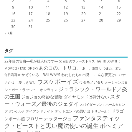
2
3
4
5
6
7
8
9
10
11
12
13
14
15
16
17
18
19
20
21
22
23
24
25
26
27
28
29
30
31
« 7月
タグ
22年目の告白―私が殺人犯です―
50回目のファーストキス
HiGH&LOW THE
あのコの、トリコ。
MOVIE 2 / END OF SKY
あゝ、荒野
いつまた、君と
かぞくいろ―RAILWAYS わたしたちの出発―
こんな夜更けにバナ
何日君再来
ウスケボーイズ
ナかよ 愛しき実話
ウタモノガタリ
オーシャンズ８
ジュラシック・ワールド／炎
シュガー・ラッシュ：オ​ンライン
の王国
スタ
ジョジョの奇妙な冒険 ダイヤモンドは砕けない
ー・ウォーズ／最後のジェダイ
スパイダーマン：ホームカミン
ドラゴ
デイアンドナイト
デットエンドの思い出
グ
ダンケルク
トリガール！
ファンタスティッ
ナラタージュ
ンボール超 ブロリー
ク・ビーストと黒い魔法使いの誕生
ボヘミア