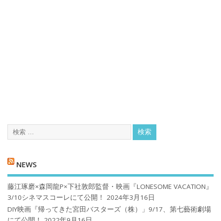
NEWS
藤江琢磨×森岡龍P×下社敦郎監督・映画『LONESOME VACATION』
3/10シネマスコーレにて公開！
2024年3月16日
DIY映画『帰ってきた宮田バスターズ（株）」9/17、第七藝術劇場
にて公開！
2022年9月16日