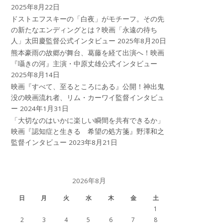
2025年8月22日
ドストエフスキーの「白夜」がモチーフ。その先
の新たなエンディングとは？映画「永遠の待ち
人」太田慶監督公式インタビュー
2025年8月20日
熊本豪雨の故郷が舞台、葛藤を経て出演へ！映画
『囁きの河』主演・中原丈雄公式インタビュー
2025年8月14日
映画『すべて、至るところにある』公開！神出鬼
没の映画流れ者、リム・カーワイ監督インタビュ
ー
2024年1月31日
「大切なのはいかに楽しい瞬間を共有できるか」
映画『認知症と生きる 希望の処方箋』野澤和之
監督インタビュー
2023年8月21日
2026年8月
日
月
火
水
木
金
土
1
2
3
4
5
6
7
8