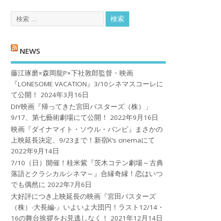
NEWS
藤江琢磨×森岡龍P×下社敦郎監督・映画
『LONESOME VACATION』3/10シネマスコーレに
て公開！
2024年3月16日
DIY映画『帰ってきた宮田バスターズ（株）」
9/17、第七藝術劇場にて公開！
2022年9月16日
映画『ダイナマイト・ソウル・バンビ』まさかの
上映延長決定、9/23まで！新宿K’s cinemaにて
2022年9月14日
7/10（日）開催！桂米紫『茨木コテン劇場～古典
落語とクラシカルシネマ～』合縁奇縁！恋はいつ
でも偶然に
2022年7月6日
大好評につき上映延長の映画『宮田バスターズ
（株）-大長編-』いよいよ大団円！ラスト12/14・
16の舞台挨拶をお見逃しなく！
2021年12月14日