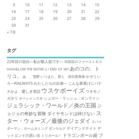
9
10
11
12
13
14
15
16
17
18
19
20
21
22
23
24
25
26
27
28
29
30
31
« 7月
タグ
22年目の告白―私が殺人犯です―
50回目のファーストキス
あのコの、ト
HiGH&LOW THE MOVIE 2 / END OF SKY
リコ。
かぞくい
あゝ、荒野
いつまた、君と 何日君再来
ろ―RAILWAYS わたしたちの出発―
こんな夜更けにバナ
ウスケボーイズ
ナかよ 愛しき実話
ウタモノ
ガタリ
シュガー・ラッシュ：オ​ンライン
オーシャンズ８
ジュラシック・ワールド／炎の王国
ジ
ス
ョジョの奇妙な冒険 ダイヤモンドは砕けない
ター・ウォーズ／最後のジェダイ
スパイ
デイアンドナイト
デ
ダーマン：ホームカミング
ダンケルク
ドラゴンボール超 ブ
ットエンドの思い出
トリガール！