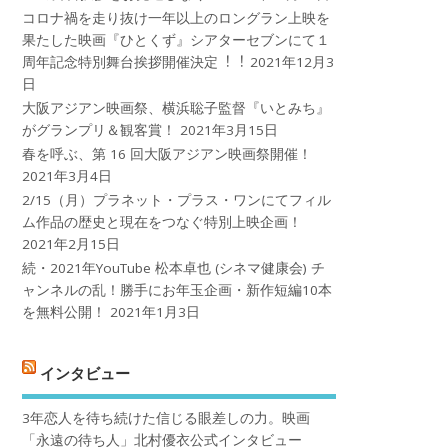
コロナ禍を⾛り抜け⼀年以上のロングラン上映を
果たした映画『ひとくず』シアターセブンにて１
周年記念特別舞台挨拶開催決定︕︕
2021年12月3
日
大阪アジアン映画祭、横浜聡子監督『いとみち』
がグランプリ＆観客賞！
2021年3月15日
春を呼ぶ、第 16 回大阪アジアン映画祭開催！
2021年3月4日
2/15（月）プラネット・プラス・ワンにてフィル
ム作品の歴史と現在をつなぐ特別上映企画！
2021年2月15日
続・2021年YouTube 松本卓也 (シネマ健康会) チ
ャンネルの乱！勝手にお年玉企画・新作短編10本
を無料公開！
2021年1月3日
インタビュー
3年恋人を待ち続けた信じる眼差しの力。映画
「永遠の待ち人」北村優衣公式インタビュー