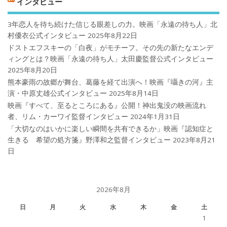
インタビュー
3年恋人を待ち続けた信じる眼差しの力。映画「永遠の待ち人」北
村優衣公式インタビュー
2025年8月22日
ドストエフスキーの「白夜」がモチーフ。その先の新たなエンデ
ィングとは？映画「永遠の待ち人」太田慶監督公式インタビュー
2025年8月20日
熊本豪雨の故郷が舞台、葛藤を経て出演へ！映画『囁きの河』主
演・中原丈雄公式インタビュー
2025年8月14日
映画『すべて、至るところにある』公開！神出鬼没の映画流れ
者、リム・カーワイ監督インタビュー
2024年1月31日
「大切なのはいかに楽しい瞬間を共有できるか」映画『認知症と
生きる 希望の処方箋』野澤和之監督インタビュー
2023年8月21
日
2026年8月
日
月
火
水
木
金
土
1