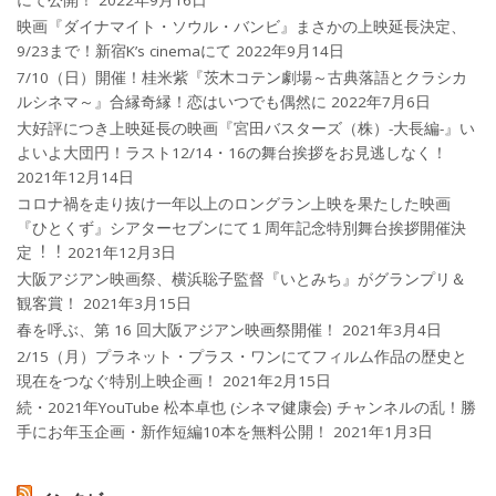
映画『ダイナマイト・ソウル・バンビ』まさかの上映延長決定、
9/23まで！新宿K’s cinemaにて
2022年9月14日
7/10（日）開催！桂米紫『茨木コテン劇場～古典落語とクラシカ
ルシネマ～』合縁奇縁！恋はいつでも偶然に
2022年7月6日
大好評につき上映延長の映画『宮田バスターズ（株）-大長編-』い
よいよ大団円！ラスト12/14・16の舞台挨拶をお見逃しなく！
2021年12月14日
コロナ禍を⾛り抜け⼀年以上のロングラン上映を果たした映画
『ひとくず』シアターセブンにて１周年記念特別舞台挨拶開催決
定︕︕
2021年12月3日
大阪アジアン映画祭、横浜聡子監督『いとみち』がグランプリ＆
観客賞！
2021年3月15日
春を呼ぶ、第 16 回大阪アジアン映画祭開催！
2021年3月4日
2/15（月）プラネット・プラス・ワンにてフィルム作品の歴史と
現在をつなぐ特別上映企画！
2021年2月15日
続・2021年YouTube 松本卓也 (シネマ健康会) チャンネルの乱！勝
手にお年玉企画・新作短編10本を無料公開！
2021年1月3日