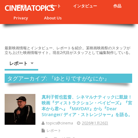
CINEMATOPICS
NEWS
レポート
インタビュー
作品
Privacy
About Us
最新映画情報とインタビュー、レポートを紹介。某映画映画祭のスタッフが
立ち上げた映画情報サイト。現在2代目がスタッフとして編集制作している。
レポート
タグアーカイブ: 『ゆとりですがなにか』
真利子哲也監督、シネマルナティックに凱旋！
映画『ディストラクション・ベイビーズ』『宮
本から君へ』『MAYDAY』から『Dear
Stranger/ ディア・ストレンジャー』を語る。
topics@cinema
2026年1月26日
レポート