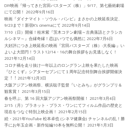
DIY映画『帰ってきた宮田バスターズ（株）」9/17、第七藝術劇場
にて公開！
2022年9月16日
映画『ダイナマイト・ソウル・バンビ』まさかの上映延長決定、
9/23まで！新宿K’s cinemaにて
2022年9月14日
7/10（日）開催！桂米紫『茨木コテン劇場～古典落語とクラシカ
ルシネマ～』合縁奇縁！恋はいつでも偶然に
2022年7月6日
大好評につき上映延長の映画『宮田バスターズ（株）-大長編-』い
よいよ大団円！ラスト12/14・16の舞台挨拶をお見逃しなく！
2021年12月14日
コロナ禍を⾛り抜け⼀年以上のロングラン上映を果たした映画
『ひとくず』シアターセブンにて１周年記念特別舞台挨拶開催決
定︕︕
2021年12月3日
大阪アジアン映画祭、横浜聡子監督『いとみち』がグランプリ＆
観客賞！
2021年3月15日
春を呼ぶ、第 16 回大阪アジアン映画祭開催！
2021年3月4日
2/15（月）プラネット・プラス・ワンにてフィルム作品の歴史と
現在をつなぐ特別上映企画！
2021年2月15日
続・2021年YouTube 松本卓也 (シネマ健康会) チャンネルの乱！勝
手にお年玉企画・新作短編10本を無料公開！
2021年1月3日