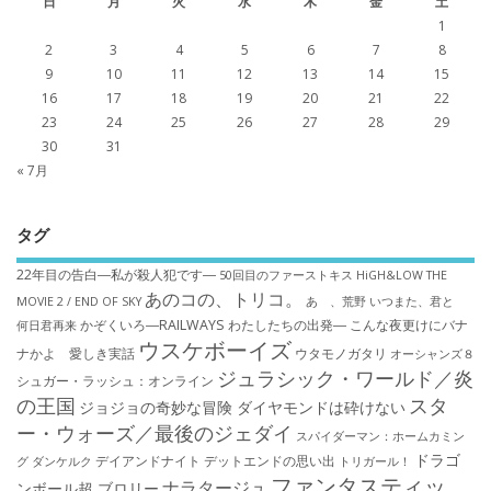
日
月
火
水
木
金
土
1
2
3
4
5
6
7
8
9
10
11
12
13
14
15
16
17
18
19
20
21
22
23
24
25
26
27
28
29
30
31
« 7月
タグ
22年目の告白―私が殺人犯です―
50回目のファーストキス
HiGH&LOW THE
あのコの、トリコ。
MOVIE 2 / END OF SKY
あゝ、荒野
いつまた、君と
かぞくいろ―RAILWAYS わたしたちの出発―
こんな夜更けにバナ
何日君再来
ウスケボーイズ
ナかよ 愛しき実話
ウタモノガタリ
オーシャンズ８
ジュラシック・ワールド／炎
シュガー・ラッシュ：オ​ンライン
の王国
スタ
ジョジョの奇妙な冒険 ダイヤモンドは砕けない
ー・ウォーズ／最後のジェダイ
スパイダーマン：ホームカミン
ドラゴ
デイアンドナイト
デットエンドの思い出
グ
ダンケルク
トリガール！
ファンタスティッ
ナラタージュ
ンボール超 ブロリー