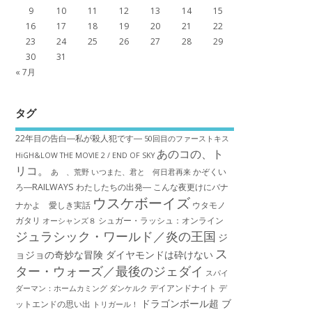
9
10
11
12
13
14
15
16
17
18
19
20
21
22
23
24
25
26
27
28
29
30
31
« 7月
タグ
22年目の告白―私が殺人犯です―
50回目のファーストキス
あのコの、ト
HiGH&LOW THE MOVIE 2 / END OF SKY
リコ。
かぞくい
あゝ、荒野
いつまた、君と 何日君再来
ろ―RAILWAYS わたしたちの出発―
こんな夜更けにバナ
ウスケボーイズ
ナかよ 愛しき実話
ウタモノ
ガタリ
シュガー・ラッシュ：オ​ンライン
オーシャンズ８
ジュラシック・ワールド／炎の王国
ジ
ス
ョジョの奇妙な冒険 ダイヤモンドは砕けない
ター・ウォーズ／最後のジェダイ
スパイ
デイアンドナイト
デ
ダーマン：ホームカミング
ダンケルク
ドラゴンボール超 ブ
ットエンドの思い出
トリガール！