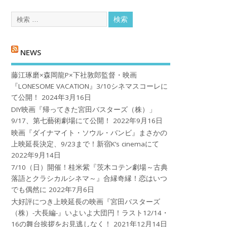
NEWS
藤江琢磨×森岡龍P×下社敦郎監督・映画
『LONESOME VACATION』3/10シネマスコーレに
て公開！
2024年3月16日
DIY映画『帰ってきた宮田バスターズ（株）」
9/17、第七藝術劇場にて公開！
2022年9月16日
映画『ダイナマイト・ソウル・バンビ』まさかの
上映延長決定、9/23まで！新宿K’s cinemaにて
2022年9月14日
7/10（日）開催！桂米紫『茨木コテン劇場～古典
落語とクラシカルシネマ～』合縁奇縁！恋はいつ
でも偶然に
2022年7月6日
大好評につき上映延長の映画『宮田バスターズ
（株）-大長編-』いよいよ大団円！ラスト12/14・
16の舞台挨拶をお見逃しなく！
2021年12月14日