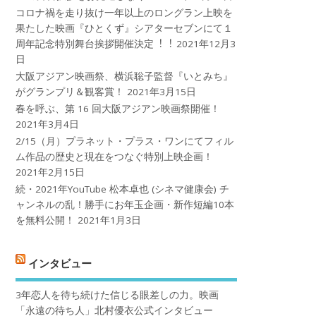
コロナ禍を⾛り抜け⼀年以上のロングラン上映を
果たした映画『ひとくず』シアターセブンにて１
周年記念特別舞台挨拶開催決定︕︕
2021年12月3
日
大阪アジアン映画祭、横浜聡子監督『いとみち』
がグランプリ＆観客賞！
2021年3月15日
春を呼ぶ、第 16 回大阪アジアン映画祭開催！
2021年3月4日
2/15（月）プラネット・プラス・ワンにてフィル
ム作品の歴史と現在をつなぐ特別上映企画！
2021年2月15日
続・2021年YouTube 松本卓也 (シネマ健康会) チ
ャンネルの乱！勝手にお年玉企画・新作短編10本
を無料公開！
2021年1月3日
インタビュー
3年恋人を待ち続けた信じる眼差しの力。映画
「永遠の待ち人」北村優衣公式インタビュー