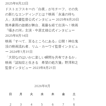
2025年8月22日
ドストエフスキーの「白夜」がモチーフ。その先
の新たなエンディングとは？映画「永遠の待ち
人」太田慶監督公式インタビュー
2025年8月20日
熊本豪雨の故郷が舞台、葛藤を経て出演へ！映画
『囁きの河』主演・中原丈雄公式インタビュー
2025年8月14日
映画『すべて、至るところにある』公開！神出鬼
没の映画流れ者、リム・カーワイ監督インタビュ
ー
2024年1月31日
「大切なのはいかに楽しい瞬間を共有できるか」
映画『認知症と生きる 希望の処方箋』野澤和之
監督インタビュー
2023年8月21日
2026年8月
日
月
火
水
木
金
土
1
2
3
4
5
6
7
8