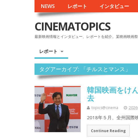
NEWS
レポート
インタビュー
CINEMATOPICS
最新映画情報とインタビュー、レポートを紹介。某映画映画祭
レポート
タグアーカイブ: 「チルスとマンス」
韓国映画をけ
去
topics@cinema
202
2018年５月、全州国際
Continue Reading