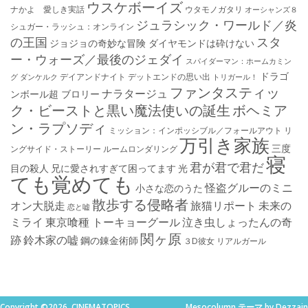
ウスケボーイズ
ナかよ 愛しき実話
ウタモノガタリ
オーシャンズ８
ジュラシック・ワールド／炎
シュガー・ラッシュ：オ​ンライン
の王国
スタ
ジョジョの奇妙な冒険 ダイヤモンドは砕けない
ー・ウォーズ／最後のジェダイ
スパイダーマン：ホームカミン
ドラゴ
デイアンドナイト
デットエンドの思い出
グ
ダンケルク
トリガール！
ファンタスティッ
ナラタージュ
ンボール超 ブロリー
ク・ビーストと黒い魔法使いの誕生
ボヘミア
ン・ラプソディ
ミッション：インポッシブル／フォールアウト
リ
万引き家族
三度
ングサイド・ストーリー
ルームロンダリング
寝
君が君で君だ
目の殺人
兄に愛されすぎて困ってます
光
ても覚めても
怪盗グルーのミニ
小さな恋のうた
散歩する侵略者
オン大脱走
旅猫リポート
未来の
恋と嘘
ミライ
東京喰種 トーキョーグール
泣き虫しょったんの奇
関ヶ原
跡
鈴木家の嘘
鋼の錬金術師
３D彼女 リアルガール
Copyright ©2026. CINEMATOPICS
Mesocolumn テーマ by Dezzain