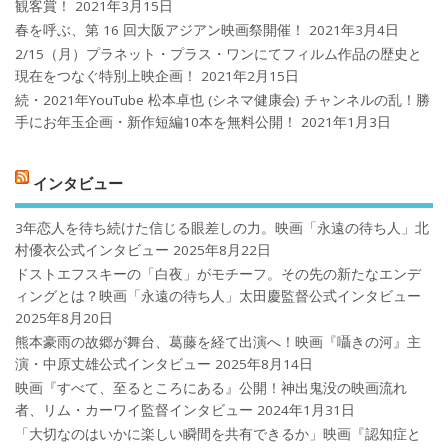
観客賞！
2021年3月15日
春を呼ぶ、第 16 回大阪アジアン映画祭開催！
2021年3月4日
2/15（月）プラネット・プラス・ワンにてフィルム作品の歴史と
現在をつなぐ特別上映企画！
2021年2月15日
続・2021年YouTube 松本卓也 (シネマ健康会) チャンネルの乱！勝
手にお年玉企画・新作短編10本を無料公開！
2021年1月3日
インタビュー
3年恋人を待ち続けた信じる眼差しの力。映画「永遠の待ち人」北
村優衣公式インタビュー
2025年8月22日
ドストエフスキーの「白夜」がモチーフ。その先の新たなエンデ
ィングとは？映画「永遠の待ち人」太田慶監督公式インタビュー
2025年8月20日
熊本豪雨の故郷が舞台、葛藤を経て出演へ！映画『囁きの河』主
演・中原丈雄公式インタビュー
2025年8月14日
映画『すべて、至るところにある』公開！神出鬼没の映画流れ
者、リム・カーワイ監督インタビュー
2024年1月31日
「大切なのはいかに楽しい瞬間を共有できるか」映画『認知症と