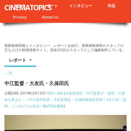
CINEMATOPICS
NEWS
レポート
インタビュー
作品
Privacy
About Us
最新映画情報とインタビュー、レポートを紹介。某映画映画祭のスタッフが
立ち上げた映画情報サイト。現在2代目がスタッフとして編集制作している。
レポート
← 前
中江監督・大友氏・久保田氏
公開日時:
2019年2月13日
1000 × 666
(
大友良英氏「中江監督が「盆唄」の運
命を変えた」！中江裕司監督・大友良英氏・久保田裕道氏登壇！2月12日『盆
唄』シンポジウム付き一般試写会開催
)