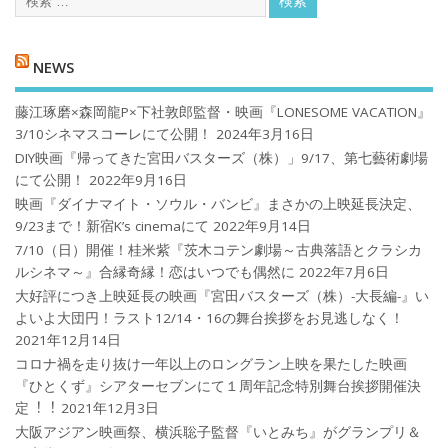
NEWS
藤江琢磨×森岡龍P×下社敦郎監督・映画『LONESOME VACATION』
3/10シネマスコーレにて公開！
2024年3月16日
DIY映画『帰ってきた宮田バスターズ（株）」9/17、第七藝術劇場
にて公開！
2022年9月16日
映画『ダイナマイト・ソウル・バンビ』まさかの上映延長決定、
9/23まで！新宿K’s cinemaにて
2022年9月14日
7/10（日）開催！桂米紫『茨木コテン劇場～古典落語とクラシカ
ルシネマ～』合縁奇縁！恋はいつでも偶然に
2022年7月6日
大好評につき上映延長の映画『宮田バスターズ（株）-大長編-』い
よいよ大団円！ラスト12/14・16の舞台挨拶をお見逃しなく！
2021年12月14日
コロナ禍を⾛り抜け⼀年以上のロングラン上映を果たした映画
『ひとくず』シアターセブンにて１周年記念特別舞台挨拶開催決
定︕︕
2021年12月3日
大阪アジアン映画祭、横浜聡子監督『いとみち』がグランプリ＆